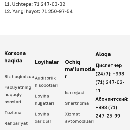
11. Uchtepa: 71 247-03-32
12. Yangi hayot: 71 250-97-54
Korxona
Aloqa
haqida
Loyihalar
Ochiq
Диспетчер
ma'lumotla
(24/7):
+998
r
Biz haqimizda
Auditorlik
(71) 247-02-
hisobotlari
Faoliyatning
11
Ish rejasi
huquqiy
Loyiha
Абонентский:
asoslari
hujjatlari
Shartnoma
+998 (71)
Tuzilma
Loyiha
Xizmat
247-25-99
xaridlari
avtomobillari
Rahbariyat