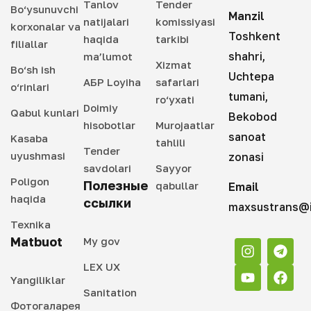
Tanlov
Tender
Bo‘ysunuvchi
Manzil
natijalari
komissiyasi
korxonalar va
Toshkent
haqida
tarkibi
filiallar
shahri,
ma’lumot
Xizmat
Bo‘sh ish
Uchtepa
АБР Loyiha
safarlari
o‘rinlari
tumani,
ro‘yxati
Doimiy
Qabul kunlari
Bekobod
hisobotlar
Murojaatlar
sanoat
Kasaba
tahlili
Tender
uyushmasi
zonasi
savdolari
Sayyor
Poligon
Полезные
qabullar
Email
haqida
ссылки
maxsustrans@i
Texnika
Matbuot
My gov
LEX UX
Yangiliklar
Sanitation
Фотогаларея