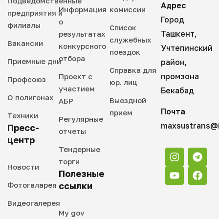
Подведомственные
Адрес
Информация
комиссии
предприятия и
Город
о
филиалы
Список
Ташкент,
результатах
служебных
Вакансии
конкурсного
Учтепинский
поездок
отбора
Приемные дни
район,
Справка для
промзона
Проект с
Профсоюз
юр. лиц
участием
Бекабад
О полигонах
Выездной
АБР
Почта
прием
Техники
Регулярные
maxsustrans@i
Пресс-
отчеты
центр
Тендерные
торги
Новости
Полезные
Фотогаларея
ссылки
Видеогалерея
My gov