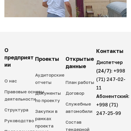
О
Контакты
предприят
Проекты
Открытые
Диспетчер
ии
данные
(24/7):
+998
Аудиторские
(71) 247-02-
О нас
отчеты
План работы
11
Правовые основы
Документы
Договор
Абонентский:
деятельности
по проекту
Служебные
+998 (71)
Структура
Закупки в
автомобили
247-25-99
рамках
Руководство
Состав
проекта
тендерной