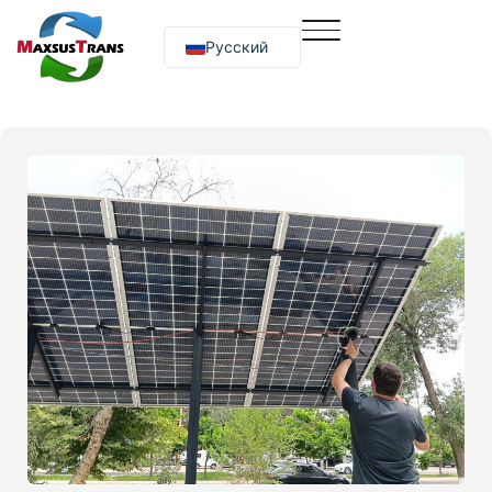
Русский
O‘zbekcha
English