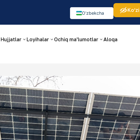
Ko‘zi
а:
Изображения:
Аа
Аа
Аа
👁
🚫
O‘zbekcha
Русский
English
Hujjatlar
Loyihalar
Ochiq ma'lumotlar
Aloqa