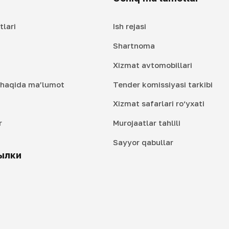
tlari
Ish rejasi
Shartnoma
Xizmat avtomobillari
i haqida ma’lumot
Tender komissiyasi tarkibi
Xizmat safarlari ro‘yxati
r
Murojaatlar tahlili
i
Sayyor qabullar
ылки