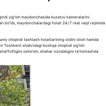
qindi yig‘ish maydonchasida kuzatuv kameralarini
an bo‘lib, maydonchalardagi holat 24/7 real vaqt rejimida
uniy chiqindi tashlash holatlarining oldini olish hamda
i Toshkent shahridagi boshqa chiqindi yig‘ish
haffofligini oshirish, shahar ozodaligini ta’minlashda