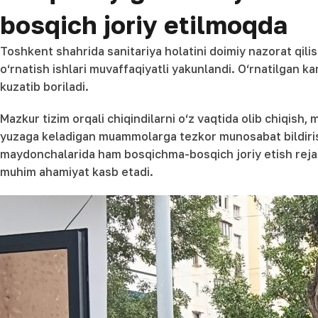
bosqich joriy etilmoqda
Toshkent shahrida sanitariya holatini doimiy nazorat qil
o‘rnatish ishlari muvaffaqiyatli yakunlandi. O‘rnatilgan
kuzatib boriladi.
Mazkur tizim orqali chiqindilarni o‘z vaqtida olib chiqish,
yuzaga keladigan muammolarga tezkor munosabat bildirish
maydonchalarida ham bosqichma-bosqich joriy etish rejalas
muhim ahamiyat kasb etadi.