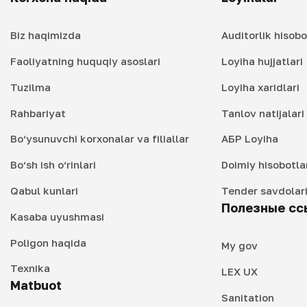
Biz haqimizda
Auditorlik hisobo
Faoliyatning huquqiy asoslari
Loyiha hujjatlari
Tuzilma
Loyiha xaridlari
Rahbariyat
Tanlov natijalar
Bo‘ysunuvchi korxonalar va filiallar
АБР Loyiha
Bo‘sh ish o‘rinlari
Doimiy hisobotla
Qabul kunlari
Tender savdolar
Полезные сс
Kasaba uyushmasi
Poligon haqida
My gov
Texnika
LEX UX
Matbuot
Sanitation