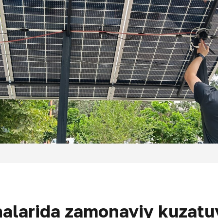
halarida zamonaviy kuzatu