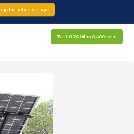
 ojizlar uchun versiya
Tarif QQS bilan 8,400 so'm