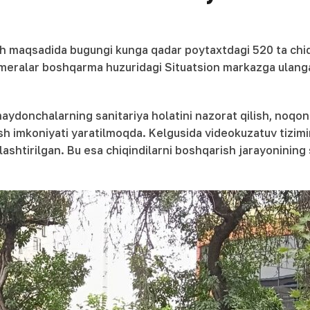
ish maqsadida bugungi kunga qadar poytaxtdagi 520 ta chi
 kameralar boshqarma huzuridagi Situatsion markazga ulang
 maydonchalarning sanitariya holatini nazorat qilish, noqon
 imkoniyati yaratilmoqda. Kelgusida videokuzatuv tizimin
htirilgan. Bu esa chiqindilarni boshqarish jarayonining s