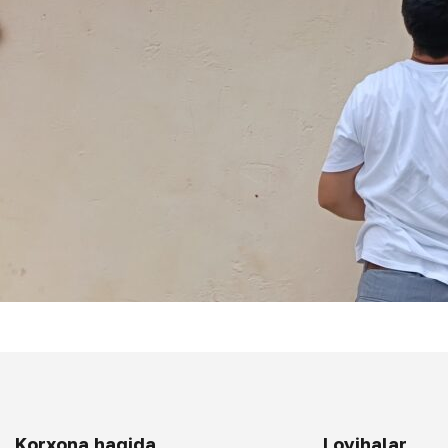
Korxona haqida
Loyihalar