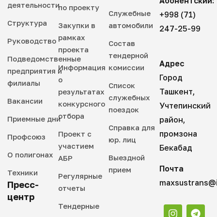
Абонентский:
деятельности
по проекту
Служебные
+998 (71)
Структура
Закупки в
автомобили
247-25-99
рамках
Руководство
Состав
проекта
тендерной
Подведомственные
Адрес
Информация
комиссии
предприятия и
Город
о
филиалы
Список
Ташкент,
результатах
служебных
Вакансии
конкурсного
Учтепинский
поездок
отбора
Приемные дни
район,
Справка для
промзона
Проект с
Профсоюз
юр. лиц
участием
Бекабад
О полигонах
Выездной
АБР
Почта
прием
Техники
Регулярные
maxsustrans@i
Пресс-
отчеты
центр
Тендерные