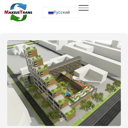
Русский
O‘zbekcha
English