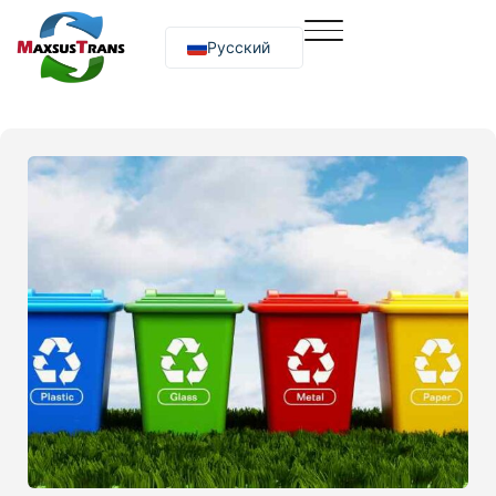
Русский
O‘zbekcha
English