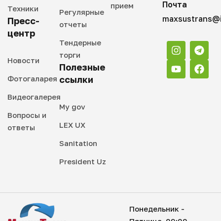
Почта
прием
Техники
Регулярные
maxsustrans@i
Пресс-
отчеты
центр
Тендерные
торги
Новости
Полезные
Фотогаларея
ссылки
Видеогалерея
My gov
Вопросы и
LEX UX
ответы
Sanitation
President Uz
Понедельник -
Пятница, 09:00 -