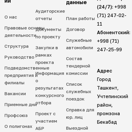
ии
данные
(24/7):
+998
Аудиторские
(71) 247-02-
О нас
отчеты
План работы
11
Правовые основы
Документы
Договор
Абонентский:
деятельности
по проекту
Служебные
+998 (71)
Структура
Закупки в
автомобили
247-25-99
рамках
Руководство
Состав
проекта
тендерной
Подведомственные
Адрес
Информация
комиссии
предприятия и
Город
о
филиалы
Список
Ташкент,
результатах
служебных
Вакансии
конкурсного
Учтепинский
поездок
отбора
Приемные дни
район,
Справка для
промзона
Проект с
Профсоюз
юр. лиц
участием
Бекабад
О полигонах
Выездной
АБР