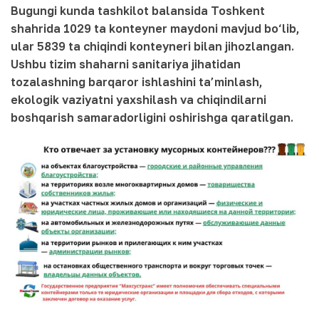
Bugungi kunda tashkilot balansida Toshkent
shahrida 1029 ta konteyner maydoni mavjud bo‘lib,
ular 5839 ta chiqindi konteyneri bilan jihozlangan.
Ushbu tizim shaharni sanitariya jihatidan
tozalashning barqaror ishlashini ta’minlash,
ekologik vaziyatni yaxshilash va chiqindilarni
boshqarish samaradorligini oshirishga qaratilgan.