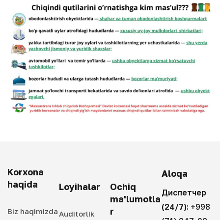
Korxona
Aloqa
haqida
Loyihalar
Ochiq
Диспетчер
ma'lumotla
(24/7):
+998
r
Biz haqimizda
Auditorlik