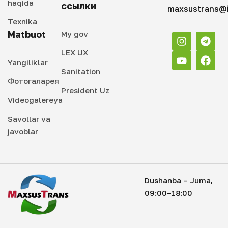
haqida
ссылки
maxsustrans@i
Texnika
Matbuot
My gov
LEX UX
Yangiliklar
Sanitation
Фотогаларея
President Uz
Videogalereya
Savollar va
javoblar
Dushanba – Juma,
09:00–18:00