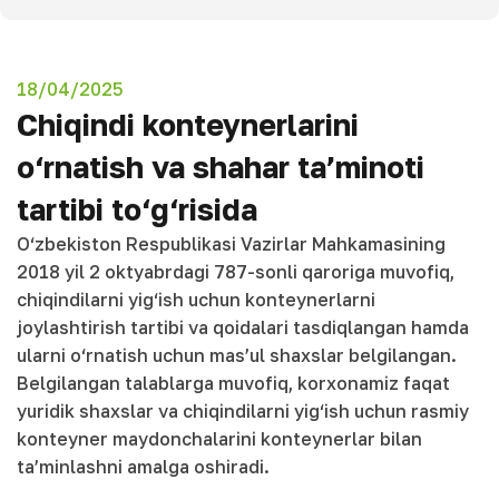
18/04/2025
Chiqindi konteynerlarini
o‘rnatish va shahar ta’minoti
tartibi to‘g‘risida
O‘zbekiston Respublikasi Vazirlar Mahkamasining
2018 yil 2 oktyabrdagi 787-sonli qaroriga muvofiq,
chiqindilarni yig‘ish uchun konteynerlarni
joylashtirish tartibi va qoidalari tasdiqlangan hamda
ularni o‘rnatish uchun mas’ul shaxslar belgilangan.
Belgilangan talablarga muvofiq, korxonamiz faqat
yuridik shaxslar va chiqindilarni yig‘ish uchun rasmiy
konteyner maydonchalarini konteynerlar bilan
ta’minlashni amalga oshiradi.