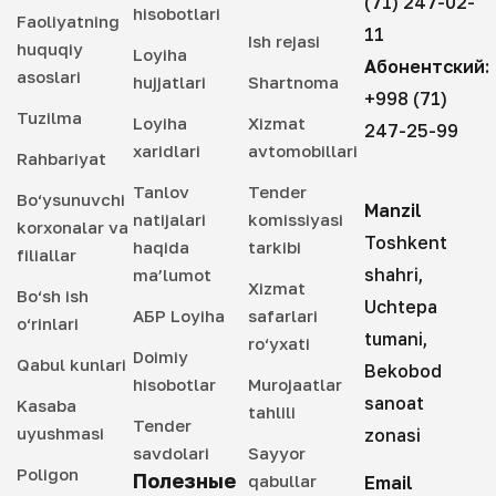
(71) 247-02-
hisobotlari
Faoliyatning
11
Ish rejasi
huquqiy
Loyiha
Абонентский:
asoslari
hujjatlari
Shartnoma
+998 (71)
Tuzilma
Loyiha
Xizmat
247-25-99
xaridlari
avtomobillari
Rahbariyat
Tanlov
Tender
Bo‘ysunuvchi
Manzil
natijalari
komissiyasi
korxonalar va
Toshkent
haqida
tarkibi
filiallar
shahri,
ma’lumot
Xizmat
Bo‘sh ish
Uchtepa
АБР Loyiha
safarlari
o‘rinlari
tumani,
ro‘yxati
Doimiy
Qabul kunlari
Bekobod
hisobotlar
Murojaatlar
sanoat
Kasaba
tahlili
Tender
uyushmasi
zonasi
savdolari
Sayyor
Poligon
Полезные
qabullar
Email