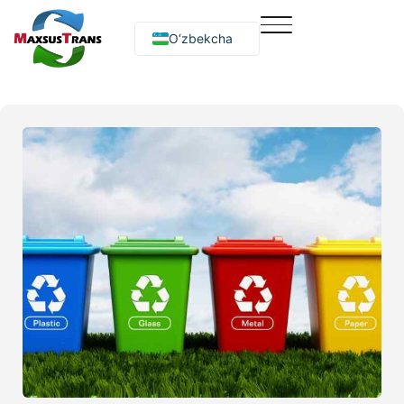
O‘zbekcha
Русский
English