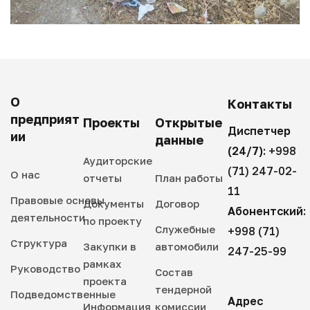
О
Контакты
предприят
Проекты
Открытые
Диспетчер
ии
данные
(24/7):
+998
Аудиторские
(71) 247-02-
О нас
отчеты
План работы
11
Правовые основы
Документы
Договор
Абонентский:
деятельности
по проекту
Служебные
+998 (71)
Структура
Закупки в
автомобили
247-25-99
рамках
Руководство
Состав
проекта
тендерной
Подведомственные
Адрес
Информация
комиссии