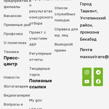
предприятия и
Город
о
филиалы
Список
Ташкент,
результатах
служебных
Вакансии
конкурсного
Учтепинский
поездок
отбора
Приемные дни
район,
Справка для
промзона
Проект с
Профсоюз
юр. лиц
участием
Бекабад
О полигонах
Выездной
АБР
Почта
прием
Техники
Регулярные
maxsustrans@i
Пресс-
отчеты
центр
Тендерные
торги
Новости
Полезные
Фотогаларея
ссылки
Видеогалерея
My gov
Вопросы и