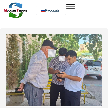
Русский
O‘zbekcha
English