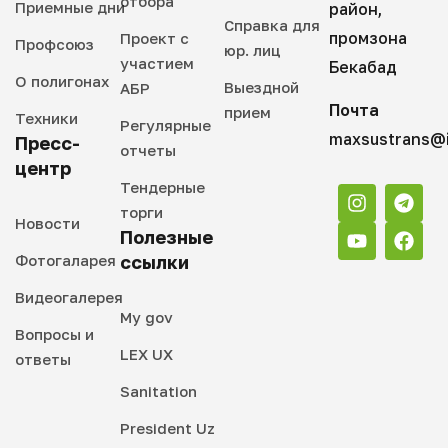
отбора
Приемные дни
район,
Справка для
промзона
Проект с
Профсоюз
юр. лиц
участием
Бекабад
О полигонах
Выездной
АБР
Почта
прием
Техники
Регулярные
maxsustrans@i
Пресс-
отчеты
центр
Тендерные
торги
Новости
Полезные
Фотогаларея
ссылки
Видеогалерея
My gov
Вопросы и
LEX UX
ответы
Sanitation
President Uz