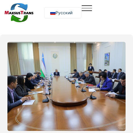
Русский
O‘zbekcha
English