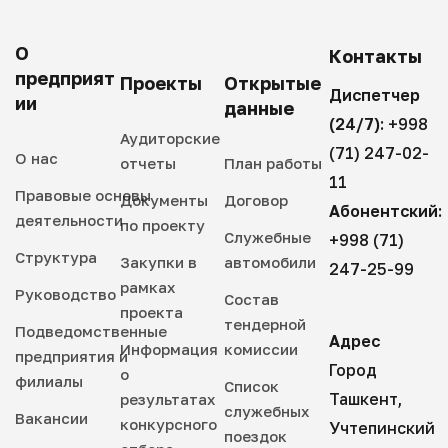
О
Контакты
предприят
Проекты
Открытые
Диспетчер
ии
данные
(24/7):
+998
Аудиторские
(71) 247-02-
О нас
отчеты
План работы
11
Правовые основы
Документы
Договор
Абонентский:
деятельности
по проекту
Служебные
+998 (71)
Структура
Закупки в
автомобили
247-25-99
рамках
Руководство
Состав
проекта
тендерной
Подведомственные
Адрес
Информация
комиссии
предприятия и
Город
о
филиалы
Список
Ташкент,
результатах
служебных
Вакансии
конкурсного
Учтепинский
поездок