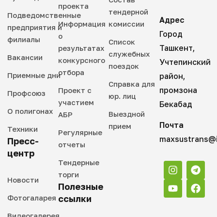
проекта
тендерной
Подведомственные
Адрес
Информация
комиссии
предприятия и
Город
о
филиалы
Список
Ташкент,
результатах
служебных
Вакансии
конкурсного
Учтепинский
поездок
отбора
Приемные дни
район,
Справка для
промзона
Проект с
Профсоюз
юр. лиц
участием
Бекабад
О полигонах
Выездной
АБР
Почта
прием
Техники
Регулярные
maxsustrans@i
Пресс-
отчеты
центр
Тендерные
торги
Новости
Полезные
Фотогаларея
ссылки
Видеогалерея