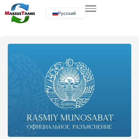
Русский
O‘zbekcha
English