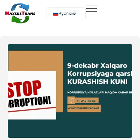
Русский
O‘zbekcha
English