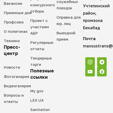
служебных
Вакансии
конкурсного
Учтепинский
поездок
отбора
Приемные дни
район,
Справка для
промзона
Проект с
Профсоюз
юр. лиц
участием
Бекабад
О полигонах
Выездной
АБР
Почта
прием
Техники
Регулярные
maxsustrans@i
Пресс-
отчеты
центр
Тендерные
торги
Новости
Полезные
Фотогаларея
ссылки
Видеогалерея
My gov
Вопросы и
LEX UX
ответы
Sanitation