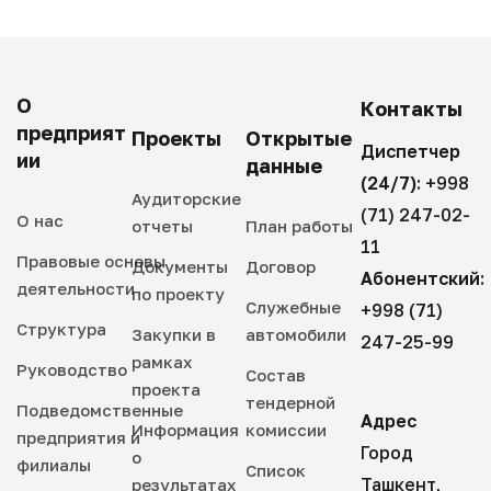
О
Контакты
предприят
Проекты
Открытые
Диспетчер
ии
данные
(24/7):
+998
Аудиторские
(71) 247-02-
О нас
отчеты
План работы
11
Правовые основы
Документы
Договор
Абонентский:
деятельности
по проекту
Служебные
+998 (71)
Структура
Закупки в
автомобили
247-25-99
рамках
Руководство
Состав
проекта
тендерной
Подведомственные
Адрес
Информация
комиссии
предприятия и
Город
о
филиалы
Список
Ташкент,
результатах