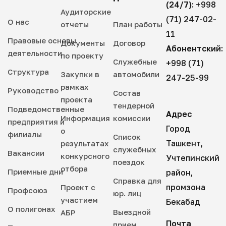
(24/7):
+998
Аудиторские
(71) 247-02-
О нас
отчеты
План работы
11
Правовые основы
Документы
Договор
Абонентский:
деятельности
по проекту
Служебные
+998 (71)
Структура
Закупки в
автомобили
247-25-99
рамках
Руководство
Состав
проекта
тендерной
Подведомственные
Адрес
Информация
комиссии
предприятия и
Город
о
филиалы
Список
Ташкент,
результатах
служебных
Вакансии
конкурсного
Учтепинский
поездок
отбора
Приемные дни
район,
Справка для
промзона
Проект с
Профсоюз
юр. лиц
участием
Бекабад
О полигонах
Выездной
АБР
Почта
прием