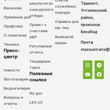
Список
Ташкент,
результатах
служебных
Вакансии
конкурсного
Учтепинский
поездок
отбора
Приемные дни
район,
Справка для
промзона
Проект с
Профсоюз
юр. лиц
участием
Бекабад
О полигонах
Выездной
АБР
Почта
прием
Техники
Регулярные
maxsustrans@i
Пресс-
отчеты
центр
Тендерные
торги
Новости
Полезные
Фотогаларея
ссылки
Видеогалерея
My gov
Вопросы и
LEX UX
ответы