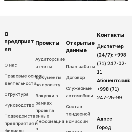
О
Контакты
предприят
Проекты
Открытые
Диспетчер
ии
данные
(24/7):
+998
Аудиторские
(71) 247-02-
О нас
отчеты
План работы
11
Правовые основы
Документы
Договор
Абонентский:
деятельности
по проекту
Служебные
+998 (71)
Структура
Закупки в
автомобили
247-25-99
рамках
Руководство
Состав
проекта
тендерной
Подведомственные
Адрес
Информация
комиссии
предприятия и
Город
о
филиалы