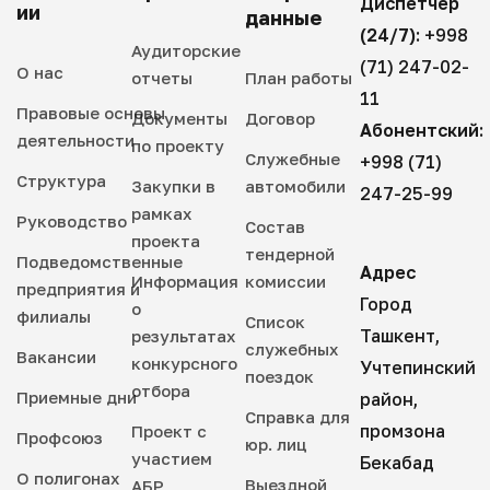
Диспетчер
ии
данные
(24/7):
+998
Аудиторские
(71) 247-02-
О нас
отчеты
План работы
11
Правовые основы
Документы
Договор
Абонентский:
деятельности
по проекту
Служебные
+998 (71)
Структура
Закупки в
автомобили
247-25-99
рамках
Руководство
Состав
проекта
тендерной
Подведомственные
Адрес
Информация
комиссии
предприятия и
Город
о
филиалы
Список
Ташкент,
результатах
служебных
Вакансии
конкурсного
Учтепинский
поездок
отбора
Приемные дни
район,
Справка для
промзона
Проект с
Профсоюз
юр. лиц
участием
Бекабад
О полигонах
Выездной
АБР