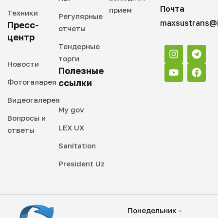
Почта
прием
Техники
Регулярные
maxsustrans@i
Пресс-
отчеты
центр
Тендерные
торги
Новости
Полезные
Фотогаларея
ссылки
Видеогалерея
My gov
Вопросы и
LEX UX
ответы
Sanitation
President Uz
Понедельник -