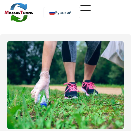
Русский
O‘zbekcha
English