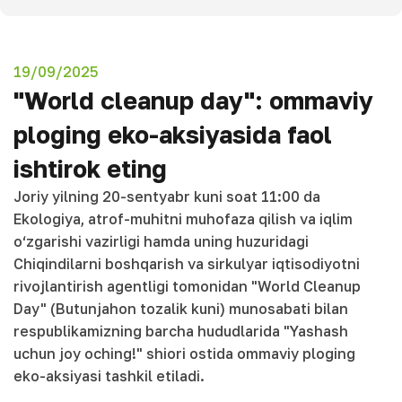
19/09/2025
"World cleanup day": ommaviy
ploging eko-aksiyasida faol
ishtirok eting
Joriy yilning 20-sentyabr kuni soat 11:00 da
Ekologiya, atrof-muhitni muhofaza qilish va iqlim
o‘zgarishi vazirligi hamda uning huzuridagi
Chiqindilarni boshqarish va sirkulyar iqtisodiyotni
rivojlantirish agentligi tomonidan "World Cleanup
Day" (Butunjahon tozalik kuni) munosabati bilan
respublikamizning barcha hududlarida "Yashash
uchun joy oching!" shiori ostida ommaviy ploging
eko-aksiyasi tashkil etiladi.