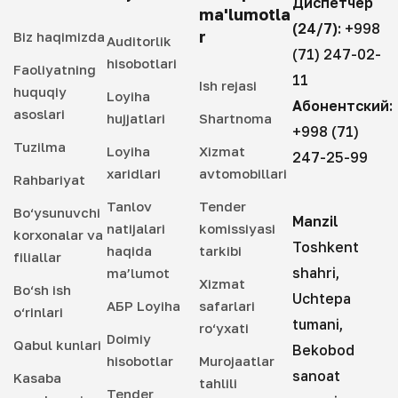
Диспетчер
ma'lumotla
(24/7):
+998
r
Biz haqimizda
Auditorlik
(71) 247-02-
hisobotlari
Faoliyatning
11
Ish rejasi
huquqiy
Loyiha
Абонентский:
asoslari
hujjatlari
Shartnoma
+998 (71)
Tuzilma
Loyiha
Xizmat
247-25-99
xaridlari
avtomobillari
Rahbariyat
Tanlov
Tender
Bo‘ysunuvchi
Manzil
natijalari
komissiyasi
korxonalar va
Toshkent
haqida
tarkibi
filiallar
shahri,
ma’lumot
Xizmat
Bo‘sh ish
Uchtepa
АБР Loyiha
safarlari
o‘rinlari
tumani,
ro‘yxati
Doimiy
Qabul kunlari
Bekobod
hisobotlar
Murojaatlar
sanoat
Kasaba
tahlili
Tender