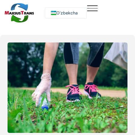
O‘zbekcha
Русский
English