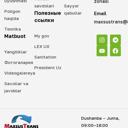
uyushmasi
zonasi
savdolari
Sayyor
Poligon
Полезные
qabullar
Email
haqida
ссылки
maxsustrans@i
Texnika
Matbuot
My gov
LEX UX
Yangiliklar
Sanitation
Фотогаларея
President Uz
Videogalereya
Savollar va
javoblar
Dushanba – Juma,
09:00–18:00