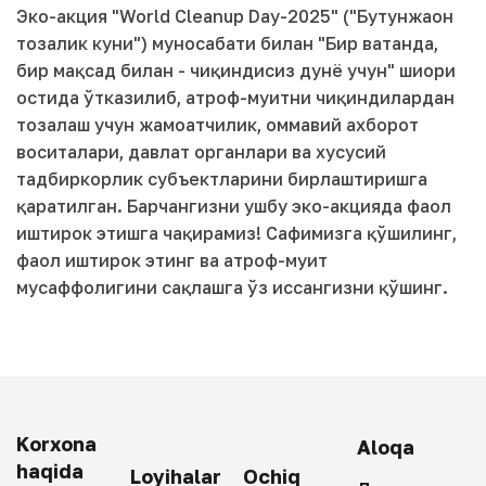
Эко-акция "World Cleanup Day-2025" ("Бутунжаҳон
тозалик куни") муносабати билан "Бир ватанда,
бир мақсад билан - чиқиндисиз дунё учун" шиори
остида ўтказилиб, атроф-муҳитни чиқиндилардан
тозалаш учун жамоатчилик, оммавий ахборот
воситалари, давлат органлари ва хусусий
тадбиркорлик субъектларини бирлаштиришга
қаратилган. Барчангизни ушбу эко-акцияда фаол
иштирок этишга чақирамиз! Сафимизга қўшилинг,
фаол иштирок этинг ва атроф-муҳит
мусаффолигини сақлашга ўз ҳиссангизни қўшинг.
Korxona
Aloqa
haqida
Loyihalar
Ochiq