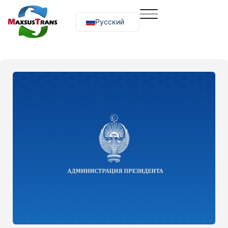
Русский
O‘zbekcha
English