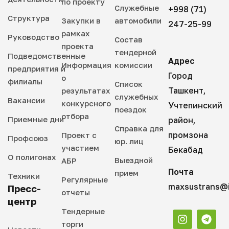
по проекту
Служебные
+998 (71)
Структура
Закупки в
автомобили
247-25-99
рамках
Руководство
Состав
проекта
тендерной
Подведомственные
Адрес
Информация
комиссии
предприятия и
Город
о
филиалы
Список
Ташкент,
результатах
служебных
Вакансии
конкурсного
Учтепинский
поездок
отбора
Приемные дни
район,
Справка для
промзона
Проект с
Профсоюз
юр. лиц
участием
Бекабад
О полигонах
Выездной
АБР
Почта
прием
Техники
Регулярные
maxsustrans@i
Пресс-
отчеты
центр
Тендерные
торги