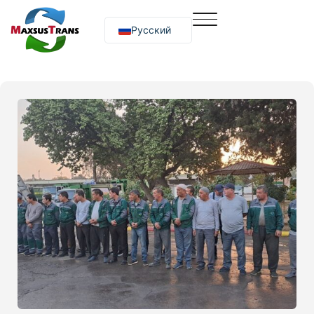
Русский
O‘zbekcha
English