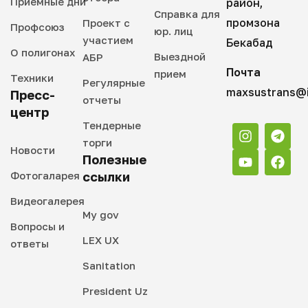
Приемные дни
район,
Справка для
промзона
Проект с
Профсоюз
юр. лиц
участием
Бекабад
О полигонах
Выездной
АБР
Почта
прием
Техники
Регулярные
maxsustrans@i
Пресс-
отчеты
центр
Тендерные
торги
Новости
Полезные
Фотогаларея
ссылки
Видеогалерея
My gov
Вопросы и
LEX UX
ответы
Sanitation
President Uz