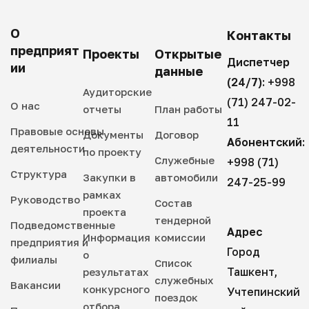
О
Контакты
предприят
Проекты
Открытые
Диспетчер
ии
данные
(24/7):
+998
Аудиторские
(71) 247-02-
О нас
отчеты
План работы
11
Правовые основы
Документы
Договор
Абонентский:
деятельности
по проекту
Служебные
+998 (71)
Структура
Закупки в
автомобили
247-25-99
рамках
Руководство
Состав
проекта
тендерной
Подведомственные
Адрес
Информация
комиссии
предприятия и
Город
о
филиалы
Список
Ташкент,
результатах
служебных
Вакансии
конкурсного
Учтепинский
поездок
отбора