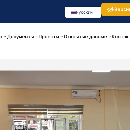
Верси
а:
Изображения:
Аа
Аа
Аа
👁
🚫
Русский
O‘zbekcha
English
р
Документы
Проекты
Открытые данные
Контак