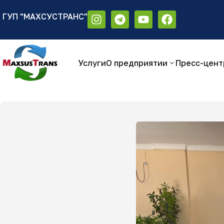
ГУП "МАХСУСТРАНС"
Аа
Размер шрифта:
Цветовая схем
Аа
Аа
Услуги
О предприятии
Пресс-цент