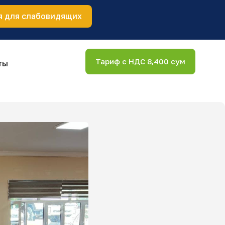
я для слабовидящих
Тариф с НДС 8,400 сум
ты