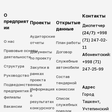
О
Контакты
предприят
Проекты
Открытые
Диспетчер
ии
данные
(24/7):
+998
Аудиторские
(71) 247-02-
О нас
отчеты
План работы
11
Правовые основы
Документы
Договор
Абонентский:
деятельности
по проекту
Служебные
+998 (71)
Структура
Закупки в
автомобили
247-25-99
рамках
Руководство
Состав
проекта
тендерной
Подведомственные
Адрес
Информация
комиссии
предприятия и
Город
о
филиалы
Список
Ташкент,
результатах
служебных
Вакансии
конкурсного
Учтепинский
поездок