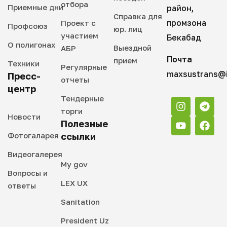
отбора
Приемные дни
район,
Справка для
промзона
Проект с
Профсоюз
юр. лиц
участием
Бекабад
О полигонах
Выездной
АБР
Почта
прием
Техники
Регулярные
maxsustrans@i
Пресс-
отчеты
центр
Тендерные
торги
Новости
Полезные
Фотогаларея
ссылки
Видеогалерея
My gov
Вопросы и
LEX UX
ответы
Sanitation
President Uz