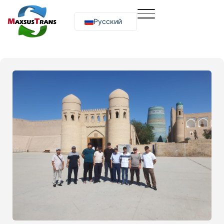
Русский
O‘zbekcha
English