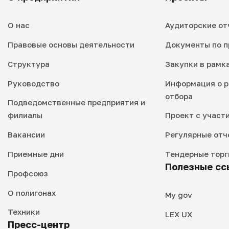
О нас
Аудиторские от
Правовые основы деятельности
Документы по п
Структура
Закупки в рамк
Руководство
Информация о р
отбора
Подведомственные предприятия и
филиалы
Проект с участ
Вакансии
Регулярные отч
Приемные дни
Тендерные торг
Полезные сс
Профсоюз
О полигонах
My gov
Техники
LEX UX
Пресс-центр