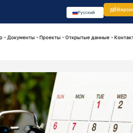
Верси
а:
Изображения:
Аа
Аа
Аа
👁
🚫
Русский
O‘zbekcha
English
р
Документы
Проекты
Открытые данные
Контак