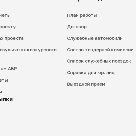
четы
План работы
роекту
Договор
ах проекта
Служебные автомобили
езультатах конкурсного
Состав тендерной комиссии
Список служебных поездок
ием АБР
Справка для юр. лиц
еты
Выездной прием
и
ылки