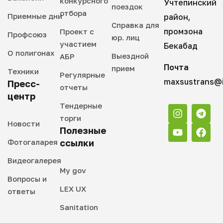
конкурсного
Учтепинский
поездок
отбора
Приемные дни
район,
Справка для
промзона
Проект с
Профсоюз
юр. лиц
участием
Бекабад
О полигонах
Выездной
АБР
Почта
прием
Техники
Регулярные
maxsustrans@i
Пресс-
отчеты
центр
Тендерные
торги
Новости
Полезные
Фотогаларея
ссылки
Видеогалерея
My gov
Вопросы и
LEX UX
ответы
Sanitation