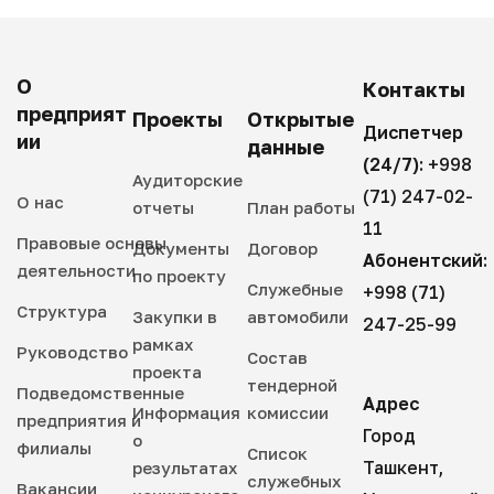
О
Контакты
предприят
Проекты
Открытые
Диспетчер
ии
данные
(24/7):
+998
Аудиторские
(71) 247-02-
О нас
отчеты
План работы
11
Правовые основы
Документы
Договор
Абонентский:
деятельности
по проекту
Служебные
+998 (71)
Структура
Закупки в
автомобили
247-25-99
рамках
Руководство
Состав
проекта
тендерной
Подведомственные
Адрес
Информация
комиссии
предприятия и
Город
о
филиалы
Список
Ташкент,
результатах
служебных
Вакансии