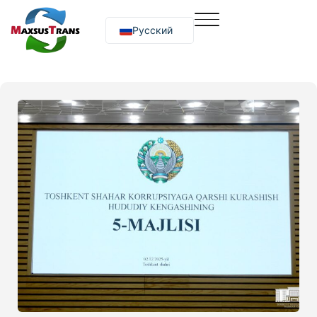
Русский
O‘zbekcha
English