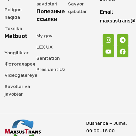
savdolari
Sayyor
Poligon
Полезные
qabullar
Email
haqida
ссылки
maxsustrans@i
Texnika
Matbuot
My gov
LEX UX
Yangiliklar
Sanitation
Фотогаларея
President Uz
Videogalereya
Savollar va
javoblar
Dushanba – Juma,
09:00–18:00