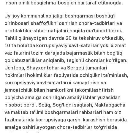
inson omili bosqichma-bosqich bartaraf etilmoqda.
Uy-joy kommunal xo‘jaligi boshqarmasi boshlig‘i
o‘rinbosari shaffoflikni oshirish chora-tadbirlari va
profilaktika ishlari natijalari haqida ma’lumot berdi.
Tahlil qilinayotgan davrda 20 ta tekshiruv o‘tkazilib,
10 ta holatda korrupsiyaviy xavf-xatarlar yoki xizmat
vazifalarini lozim darajada bajarmaslik bilan bog‘liq
qoidabuzarliklar aniqlanib, tegishli choralar ko‘rilgan.
Uchtepa, Shayxontohur va Sergeli tumanlari
hokimlari hokimliklar faoliyatida ochiqlikni ta’minlash,
korrupsiyaviy xavf-xatarlarni kamaytirish va
jamoatchilik bilan hamkorlikni takomillashtirish
bo‘yicha amalga oshirilgan amaliy ishlar yuzasidan
hisobot berdi. Soliq, Sog‘liqni saqlash, Maktabgacha
va maktab ta’limi boshqarmalari rahbarlari ham o‘z
tuzilmalarida korrupsiyaga qarshi kurashish borasida
amalga oshirilayotgan chora-tadbirlar to‘g‘risida