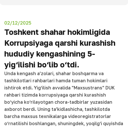
02/12/2025
Toshkent shahar hokimligida
Korrupsiyaga qarshi kurashish
hududiy kengashining 5-
yig‘ilishi bo‘lib o‘tdi.
Unda kengash a’zolari, shahar boshqarma va
tashkilotlari rahbarlari hamda tuman hokimlari
ishtirok etdi. Yig‘ilish avvalida "Maxsustrans" DUK
rahbari tizimda korrupsiyaga qarshi kurashish
bo‘yicha ko‘rilayotgan chora-tadbirlar yuzasidan
axborot berdi. Uning ta’kidlashicha, tashkilotda
barcha maxsus texnikalarga videoregistratorlar
o‘rnatilishi boshlangan, shuningdek, yoqilg‘i quyishda