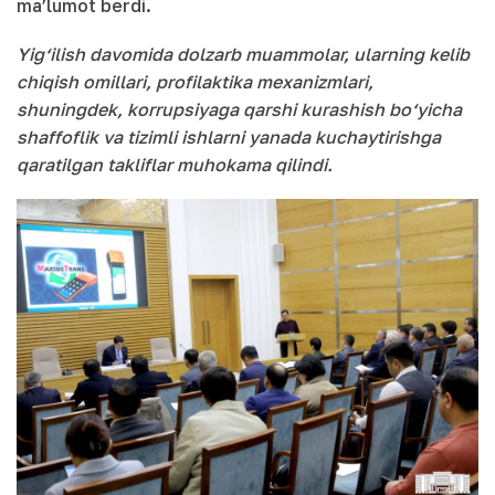
ma’lumot berdi.
Yig‘ilish davomida dolzarb muammolar, ularning kelib
chiqish omillari, profilaktika mexanizmlari,
shuningdek, korrupsiyaga qarshi kurashish bo‘yicha
shaffoflik va tizimli ishlarni yanada kuchaytirishga
qaratilgan takliflar muhokama qilindi.