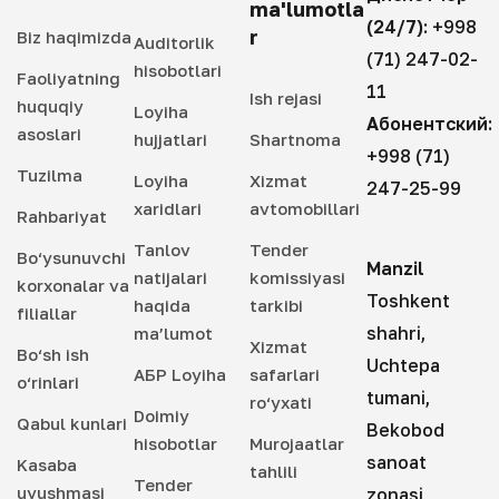
ma'lumotla
(24/7):
+998
r
Biz haqimizda
Auditorlik
(71) 247-02-
hisobotlari
Faoliyatning
11
Ish rejasi
huquqiy
Loyiha
Абонентский:
asoslari
hujjatlari
Shartnoma
+998 (71)
Tuzilma
Loyiha
Xizmat
247-25-99
xaridlari
avtomobillari
Rahbariyat
Tanlov
Tender
Bo‘ysunuvchi
Manzil
natijalari
komissiyasi
korxonalar va
Toshkent
haqida
tarkibi
filiallar
shahri,
ma’lumot
Xizmat
Bo‘sh ish
Uchtepa
АБР Loyiha
safarlari
o‘rinlari
tumani,
ro‘yxati
Doimiy
Qabul kunlari
Bekobod
hisobotlar
Murojaatlar
sanoat
Kasaba
tahlili
Tender
uyushmasi
zonasi