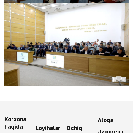
Korxona
Aloqa
haqida
Loyihalar
Ochiq
Диспетчер