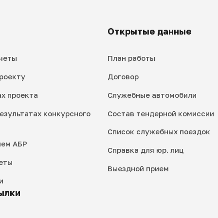
Открытые данные
четы
План работы
роекту
Договор
ах проекта
Служебные автомобили
езультатах конкурсного
Состав тендерной комиссии
Список служебных поездок
ием АБР
Справка для юр. лиц
еты
Выездной прием
и
ылки