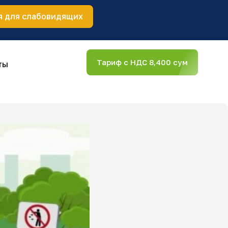
я для слабовидящих
Тариф с НДС 8,400 сум
ты