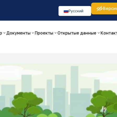
Верси
а:
Изображения:
Аа
Аа
Аа
👁
🚫
Русский
O‘zbekcha
English
р
Документы
Проекты
Открытые данные
Контак