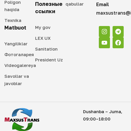
Poligon
Полезные
qabullar
Email
haqida
ссылки
maxsustrans@i
Texnika
Matbuot
My gov
LEX UX
Yangiliklar
Sanitation
Фотогаларея
President Uz
Videogalereya
Savollar va
javoblar
Dushanba – Juma,
09:00–18:00