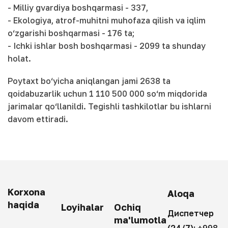
- Milliy gvardiya boshqarmasi - 337,
- Ekologiya, atrof-muhitni muhofaza qilish va iqlim
o‘zgarishi boshqarmasi - 176 ta;
- Ichki ishlar bosh boshqarmasi - 2099 ta shunday
holat.
Poytaxt bo‘yicha aniqlangan jami 2638 ta
qoidabuzarlik uchun 1 110 500 000 so‘m miqdorida
jarimalar qo‘llanildi. Tegishli tashkilotlar bu ishlarni
davom ettiradi.
Korxona
Aloqa
haqida
Loyihalar
Ochiq
Диспетчер
ma'lumotla