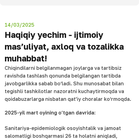
14/03/2025
Haqiqiy yechim - ijtimoiy
mas’uliyat, axloq va tozalikka
muhabbat!
Chiqindilarni belgilanmagan joylarga va tartibsiz
ravishda tashlash qonunda belgilangan tartibda
javobgarlikka sabab bo‘ladi. Shu munosabat bilan
tegishli tashkilotlar nazoratni kuchaytirmoqda va
qoidabuzarlarga nisbatan qat’iy choralar ko‘rmoqda.
2025-yil mart oyining o‘tgan davrida:
Sanitariya-epidemiologik osoyishtalik va jamoat
salomatligi boshqarmasi 26 ta holatni aniqladi,