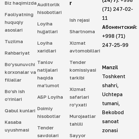
(24/7):
+998
r
Biz haqimizda
Auditorlik
(71) 247-02-
hisobotlari
Faoliyatning
11
Ish rejasi
huquqiy
Loyiha
Абонентский:
asoslari
hujjatlari
Shartnoma
+998 (71)
Tuzilma
Loyiha
Xizmat
247-25-99
xaridlari
avtomobillari
Rahbariyat
Tanlov
Tender
Bo‘ysunuvchi
Manzil
natijalari
komissiyasi
korxonalar va
Toshkent
haqida
tarkibi
filiallar
shahri,
ma’lumot
Xizmat
Bo‘sh ish
Uchtepa
АБР Loyiha
safarlari
o‘rinlari
tumani,
ro‘yxati
Doimiy
Qabul kunlari
Bekobod
hisobotlar
Murojaatlar
sanoat
Kasaba
tahlili
Tender
uyushmasi
zonasi
savdolari
Sayyor