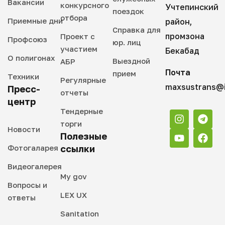
Вакансии
конкурсного
Учтепинский
поездок
отбора
Приемные дни
район,
Справка для
промзона
Проект с
Профсоюз
юр. лиц
участием
Бекабад
О полигонах
Выездной
АБР
Почта
прием
Техники
Регулярные
maxsustrans@i
Пресс-
отчеты
центр
Тендерные
торги
Новости
Полезные
Фотогаларея
ссылки
Видеогалерея
My gov
Вопросы и
LEX UX
ответы
Sanitation