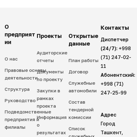
О
Контакты
предприят
Проекты
Открытые
Диспетчер
ии
данные
(24/7):
+998
Аудиторские
(71) 247-02-
О нас
отчеты
План работы
11
Правовые основы
Документы
Договор
Абонентский:
деятельности
по проекту
Служебные
+998 (71)
Структура
Закупки в
автомобили
247-25-99
рамках
Руководство
Состав
проекта
тендерной
Подведомственные
Адрес
Информация
комиссии
предприятия и
Город
о
филиалы
Список
Ташкент,
результатах
служебных