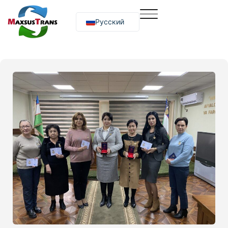
Русский
O‘zbekcha
English