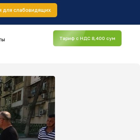
я для слабовидящих
Тариф с НДС 8,400 сум
ты