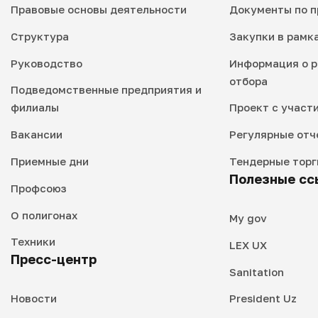
Правовые основы деятельности
Документы по п
Структура
Закупки в рамк
Руководство
Информация о р
отбора
Подведомственные предприятия и
филиалы
Проект с участ
Вакансии
Регулярные отч
Приемные дни
Тендерные торг
Полезные сс
Профсоюз
О полигонах
My gov
Техники
LEX UX
Пресс-центр
Sanitation
Новости
President Uz