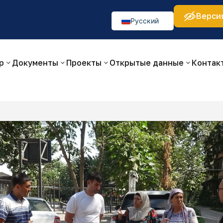
Верси
а:
Изображения:
Аа
Аа
Аа
👁
🚫
Русский
O‘zbekcha
English
р
Документы
Проекты
Открытые данные
Контак