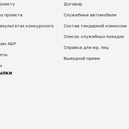
роекту
Договор
ах проекта
Служебные автомобили
езультатах конкурсного
Состав тендерной комиссии
Список служебных поездок
ием АБР
Справка для юр. лиц
еты
Выездной прием
и
ылки