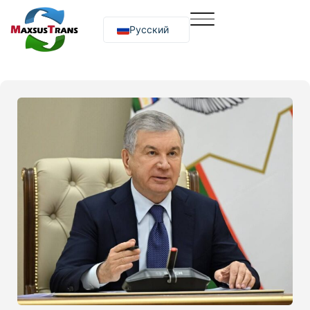
Русский
O‘zbekcha
English