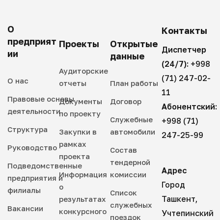
О
Контакты
предприят
Проекты
Открытые
Диспетчер
ии
данные
(24/7):
+998
Аудиторские
(71) 247-02-
О нас
отчеты
План работы
11
Правовые основы
Документы
Договор
Абонентский:
деятельности
по проекту
Служебные
+998 (71)
Структура
Закупки в
автомобили
247-25-99
рамках
Руководство
Состав
проекта
тендерной
Подведомственные
Адрес
Информация
комиссии
предприятия и
Город
о
филиалы
Список
Ташкент,
результатах
служебных
Вакансии
конкурсного
Учтепинский
поездок