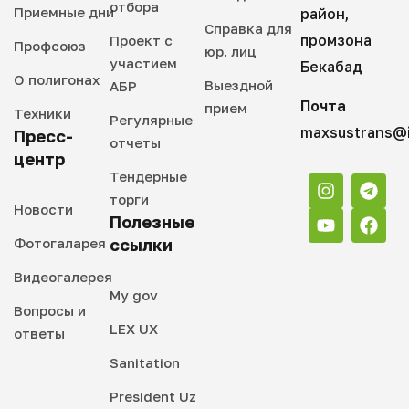
отбора
Приемные дни
район,
Справка для
промзона
Проект с
Профсоюз
юр. лиц
участием
Бекабад
О полигонах
Выездной
АБР
Почта
прием
Техники
Регулярные
maxsustrans@i
Пресс-
отчеты
центр
Тендерные
торги
Новости
Полезные
Фотогаларея
ссылки
Видеогалерея
My gov
Вопросы и
LEX UX
ответы
Sanitation
President Uz