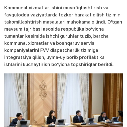
Kommunal xizmatlar ishini muvofiqlashtirish va
favqulodda vaziyatlarda tezkor harakat qilish tizimini
takomillashtirish masalalari muhokama qilindi. O‘tgan
mavsum tajribasi asosida respublika bo‘yicha
tumanlar kesimida ishchi guruhlar tuzib, barcha
kommunal xizmatlar va boshqaruv servis
kompaniyalarini FVV dispetcherlik tizimiga
integratsiya qilish, uyma-uy borib profilaktika
ishlarini kuchaytirish bo‘yicha topshiriqlar berildi.