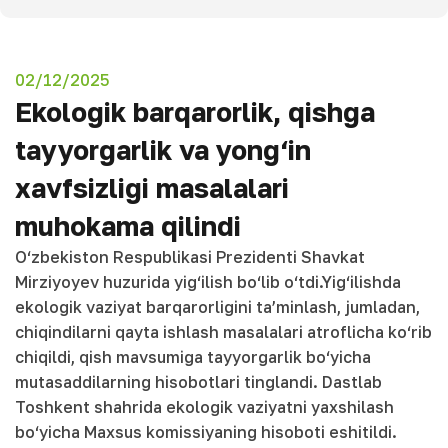
02/12/2025
Ekologik barqarorlik, qishga
tayyorgarlik va yong‘in
xavfsizligi masalalari
muhokama qilindi
O‘zbekiston Respublikasi Prezidenti Shavkat
Mirziyoyev huzurida yig‘ilish bo‘lib o‘tdi.Yig‘ilishda
ekologik vaziyat barqarorligini ta’minlash, jumladan,
chiqindilarni qayta ishlash masalalari atroflicha ko‘rib
chiqildi, qish mavsumiga tayyorgarlik bo‘yicha
mutasaddilarning hisobotlari tinglandi. Dastlab
Toshkent shahrida ekologik vaziyatni yaxshilash
bo‘yicha Maxsus komissiyaning hisoboti eshitildi.