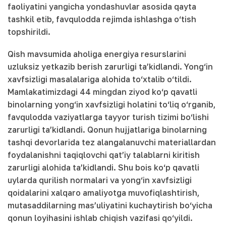
faoliyatini yangicha yondashuvlar asosida qayta
tashkil etib, favqulodda rejimda ishlashga o‘tish
topshirildi.
Qish mavsumida aholiga energiya resurslarini
uzluksiz yetkazib berish zarurligi ta’kidlandi. Yong‘in
xavfsizligi masalalariga alohida to‘xtalib o‘tildi.
Mamlakatimizdagi 44 mingdan ziyod ko‘p qavatli
binolarning yong‘in xavfsizligi holatini to‘liq o‘rganib,
favqulodda vaziyatlarga tayyor turish tizimi bo‘lishi
zarurligi ta’kidlandi. Qonun hujjatlariga binolarning
tashqi devorlarida tez alangalanuvchi materiallardan
foydalanishni taqiqlovchi qat’iy talablarni kiritish
zarurligi alohida ta’kidlandi. Shu bois ko‘p qavatli
uylarda qurilish normalari va yong‘in xavfsizligi
qoidalarini xalqaro amaliyotga muvofiqlashtirish,
mutasaddilarning mas’uliyatini kuchaytirish bo‘yicha
qonun loyihasini ishlab chiqish vazifasi qo‘yildi.