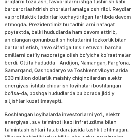
ariqlarni tozalash, favvoralarni ishga tushirish kabi
barqarorlashtirish choralari amalga oshirildi. Reydlar
va profilaktik tadbirlar kuchaytirilgan tartibda davom
etmoqda. Prezidentimiz bu tadbirlarni nafaqat
poytaxtda, balki hududlarda ham davom ettirib,
aniqlangan qonunbuzilish holatlarini tezkorlik bilan
bartaraf etish, havo sifatiga ta’sir etuvchi barcha
omillarni qat’iy nazoratga olish bo‘yicha ko‘rsatmalar
berdi. Oltita hududda - Andijon, Namangan, Farg‘ona,
Samarqand, Qashqadaryo va Toshkent viloyatlarida
933 million dollarlik maishiy chiqindilardan elektr
energiyasi ishlab chiqarish loyihalari boshlangan
bo‘lsa-da, boshqa hududlarda bu borada jiddiy
siljishlar kuzatilmayapti.
Boshlangan loyihalarda investorlarni yo‘l, elektr
energiyasi, suv ta’minoti kabi infratuzilma bilan
ta’minlash ishlari talab darajasida tashkil etilmagan.