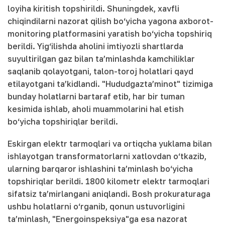
loyiha kiritish topshirildi. Shuningdek, xavfli
chiqindilarni nazorat qilish bo‘yicha yagona axborot-
monitoring platformasini yaratish bo‘yicha topshiriq
berildi. Yig‘ilishda aholini imtiyozli shartlarda
suyultirilgan gaz bilan ta’minlashda kamchiliklar
saqlanib qolayotgani, talon-toroj holatlari qayd
etilayotgani ta’kidlandi. "Hududgazta’minot" tizimiga
bunday holatlarni bartaraf etib, har bir tuman
kesimida ishlab, aholi muammolarini hal etish
bo‘yicha topshiriqlar berildi.
Eskirgan elektr tarmoqlari va ortiqcha yuklama bilan
ishlayotgan transformatorlarni xatlovdan o‘tkazib,
ularning barqaror ishlashini ta’minlash bo‘yicha
topshiriqlar berildi. 1800 kilometr elektr tarmoqlari
sifatsiz ta’mirlangani aniqlandi. Bosh prokuraturaga
ushbu holatlarni o‘rganib, qonun ustuvorligini
ta’minlash, "Energoinspeksiya"ga esa nazorat