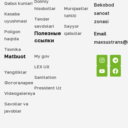
Doimiy
Qabul kunlari
Bekobod
hisobotlar
Murojaatlar
sanoat
Kasaba
tahlili
Tender
uyushmasi
zonasi
savdolari
Sayyor
Poligon
Полезные
qabullar
Email
haqida
ссылки
maxsustrans@i
Texnika
Matbuot
My gov
LEX UX
Yangiliklar
Sanitation
Фотогаларея
President Uz
Videogalereya
Savollar va
javoblar