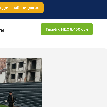
я для слабовидящих
Тариф с НДС 8,400 сум
ты