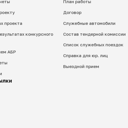
четы
План работы
роекту
Договор
ах проекта
Служебные автомобили
езультатах конкурсного
Состав тендерной комиссии
Список служебных поездок
ием АБР
Справка для юр. лиц
еты
Выездной прием
и
ылки