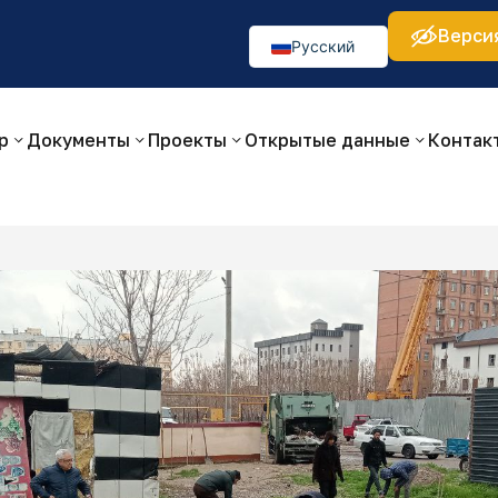
Верси
а:
Изображения:
Аа
Аа
Аа
👁
🚫
Русский
O‘zbekcha
English
р
Документы
Проекты
Открытые данные
Контак