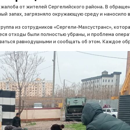
а жалоба от жителей Сергелийского района. В обраще
ный запах, загрязняло окружающую среду и наносило
группа из сотрудников «Сергели-Махсустранс», котор
еся отходы были полностью убраны, и проблема опера
аваться равнодушными и сообщать об этом. Каждое об