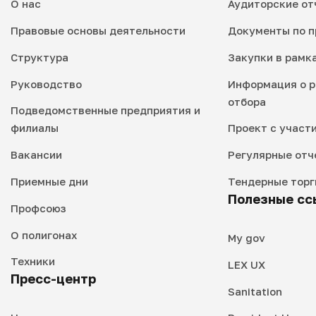
О нас
Аудиторские от
Правовые основы деятельности
Документы по п
Структура
Закупки в рамк
Руководство
Информация о р
отбора
Подведомственные предприятия и
филиалы
Проект с участ
Вакансии
Регулярные отч
Приемные дни
Тендерные торг
Полезные сс
Профсоюз
О полигонах
My gov
Техники
LEX UX
Пресс-центр
Sanitation