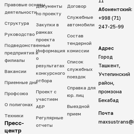
11
Правовые основы
Документы
Договор
Абонентский:
деятельности
по проекту
Служебные
+998 (71)
Структура
Закупки в
автомобили
247-25-99
рамках
Руководство
Состав
проекта
тендерной
Подведомственные
Адрес
Информация
комиссии
предприятия и
Город
о
филиалы
Список
Ташкент,
результатах
служебных
Вакансии
конкурсного
Учтепинский
поездок
отбора
Приемные дни
район,
Справка для
промзона
Проект с
Профсоюз
юр. лиц
участием
Бекабад
О полигонах
Выездной
АБР
Почта
прием
Техники
Регулярные
maxsustrans@i
Пресс-
отчеты
центр