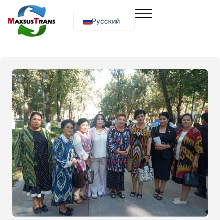
Русский
O‘zbekcha
English