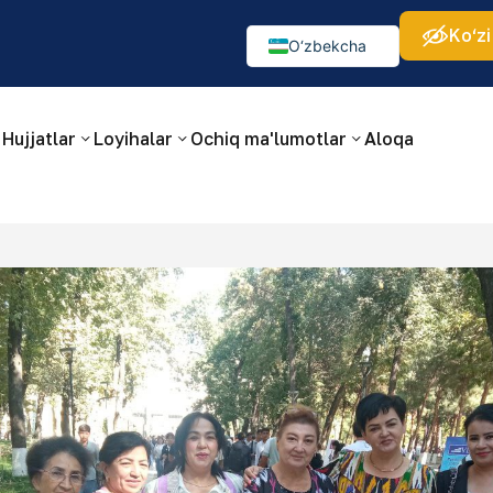
Ko‘zi
а:
Изображения:
Аа
Аа
Аа
👁
🚫
O‘zbekcha
Русский
English
Hujjatlar
Loyihalar
Ochiq ma'lumotlar
Aloqa