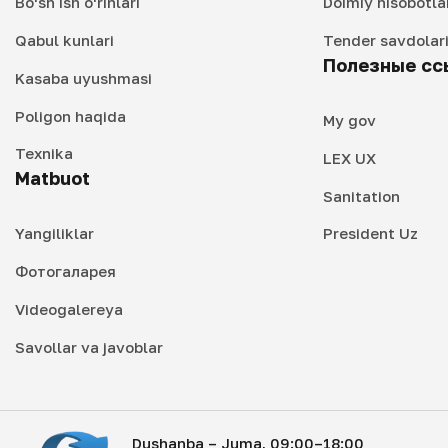
Bo‘sh ish o‘rinlari
Doimiy hisobotla
Qabul kunlari
Tender savdolar
Полезные сс
Kasaba uyushmasi
Poligon haqida
My gov
Texnika
LEX UX
Matbuot
Sanitation
Yangiliklar
President Uz
Фотогаларея
Videogalereya
Savollar va javoblar
Dushanba – Juma, 09:00–18:00