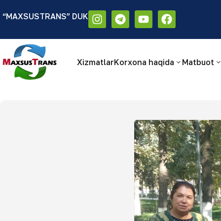
“MAXSUSTRANS” DUK
Аа
Размер шрифта:
Цветовая схем
Аа
Аа
Xizmatlar
Korxona haqida
Matbuot