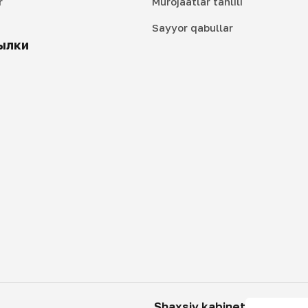
r
Murojaatlar tahlili
i
Sayyor qabullar
ылки
Shaxsiy kabinet