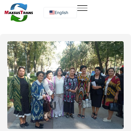
English
Русский
O‘zbekcha