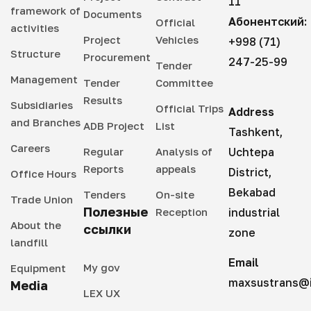
11
framework of
Documents
Абонентский:
Official
activities
Project
Vehicles
+998 (71)
Structure
Procurement
247-25-99
Tender
Management
Tender
Committee
Results
Subsidiaries
Official Trips
Address
and Branches
ADB Project
List
Tashkent,
Careers
Regular
Analysis of
Uchtepa
Reports
appeals
District,
Office Hours
Bekabad
Tenders
On-site
Trade Union
Полезные
Reception
industrial
About the
ссылки
zone
landfill
Email
My gov
Equipment
maxsustrans@i
Media
LEX UX