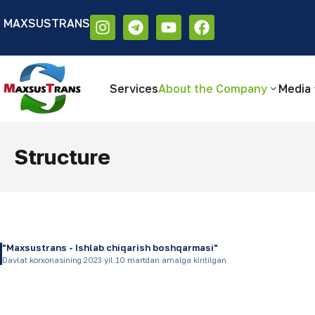
MAXSUSTRANS
Аа
Размер шрифта:
Цветовая схем
Аа
Аа
Services
About the Company
Media
Structure
"Maxsustrans - Ishlab chiqarish boshqarmasi"
Davlat korxonasining 2023 yil 10 martdan amalga kiritilgan