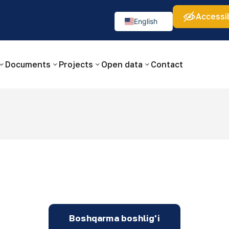
Accessib
а:
Изображения:
Аа
Аа
Аа
👁
🚫
English
Русский
O‘zbekcha
Documents
Projects
Open data
Contact
Boshqarma boshlig'i