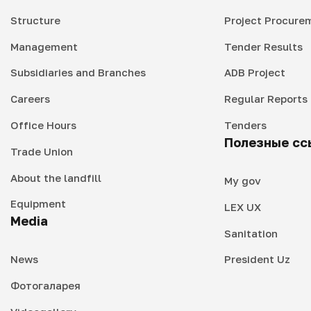
Structure
Project Procure
Management
Tender Results
Subsidiaries and Branches
ADB Project
Careers
Regular Reports
Office Hours
Tenders
Полезные сс
Trade Union
About the landfill
My gov
Equipment
LEX UX
Media
Sanitation
News
President Uz
Фотогаларея