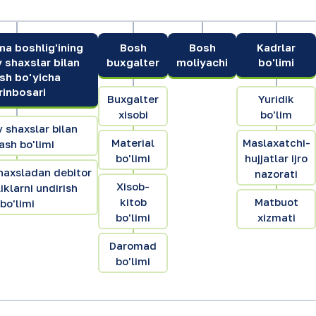
a boshlig'ining
Bosh
Bosh
Kadrlar
 shaxslar bilan
buxgalter
moliyachi
bo'limi
ash bo'yicha
rinbosari
Buxgalter
Yuridik
xisobi
bo'lim
 shaxslar bilan
Material
Maslaxatchi-
ash bo'limi
bo'limi
hujjatlar ijro
haxsladan debitor
nazorati
Xisob-
iklarni undirish
kitob
Matbuot
bo'limi
bo'limi
xizmati
Daromad
bo'limi