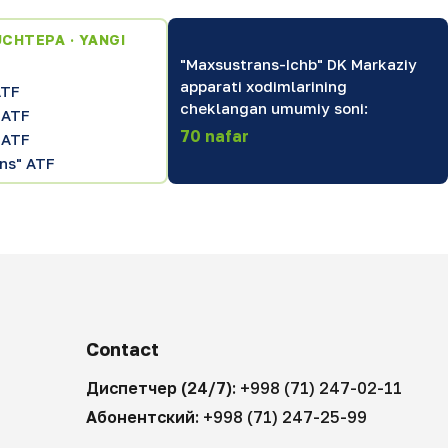
UCHTEPA · YANGI
"Maxsustrans-Ichb" DK Markaziy
apparati xodimlarining
ATF
cheklangan umumiy soni:
 ATF
70 nafar
 ATF
ns" ATF
Contact
Диспетчер (24/7):
+998 (71) 247-02-11
Абонентский:
+998 (71) 247-25-99