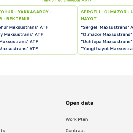
TARKIBIY BO'LINMALAR — ATF
OHUR · YAKKASAROY ·
SERGELI · OLMAZOR · 
R · BEKTEMIR
HAYOT
hur Maxsustrans" ATF
"Sergeli Maxsustrans" 
y Maxsustrans" ATF
"Olmazor Maxsustrans"
 Maxsustrans" ATF
"Uchtepa Maxsustrans"
Maxsustrans" ATF
"Yangi hayot Maxsustra
Open data
Work Plan
ts
Contract