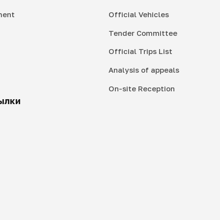
ment
Official Vehicles
Tender Committee
Official Trips List
Analysis of appeals
On-site Reception
ылки