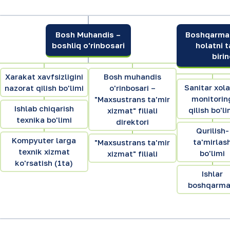
Bosh Muhandis –
Boshqarma b
boshliq o'rinbosari
holatni 
biri
Xarakat xavfsizligini
Bosh muhandis
Sanitar xola
nazorat qilish bo'limi
o'rinbosari –
monitorin
"Maxsustrans ta'mir
Ishlab chiqarish
qilish bo'li
xizmat" filiali
texnika bo'limi
direktori
Qurilish-
Kompyuter larga
ta'mirlas
"Maxsustrans ta'mir
texnik xizmat
bo'limi
xizmat" filiali
ko'rsatish (1ta)
Ishlar
boshqarma