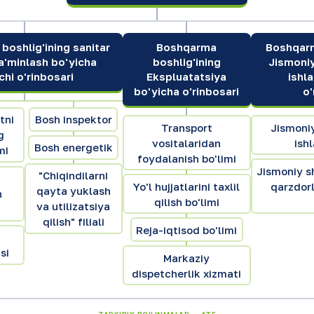
oshlig'ining sanitar
Boshqarma
Boshqarm
ta'minlash bo'yicha
boshlig'ining
Jismoniy
nchi o'rinbosari
Ekspluatatsiya
ishl
bo'yicha o'rinbosari
o'
tni
Bosh inspektor
Transport
Jismoniy
g
vositalaridan
ishl
Bosh energetik
mi
foydalanish bo'limi
Jismoniy s
"Chiqindilarni
Yo'l hujjatlarini taxlil
qarzdorl
qayta yuklash
h
qilish bo'limi
va utilizatsiya
qilish" filiali
Reja-iqtisod bo'limi
si
Markaziy
dispetcherlik xizmati