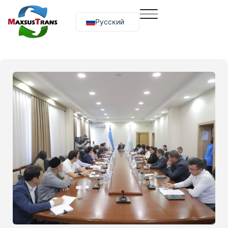
Русский
O‘zbekcha
English