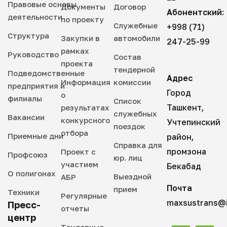
Правовые основы
Документы
Договор
Абонентский:
деятельности
по проекту
Служебные
+998 (71)
Структура
Закупки в
автомобили
247-25-99
рамках
Руководство
Состав
проекта
тендерной
Подведомственные
Адрес
Информация
комиссии
предприятия и
Город
о
филиалы
Список
Ташкент,
результатах
служебных
Вакансии
конкурсного
Учтепинский
поездок
отбора
Приемные дни
район,
Справка для
промзона
Проект с
Профсоюз
юр. лиц
участием
Бекабад
О полигонах
Выездной
АБР
Почта
прием
Техники
Регулярные
maxsustrans@i
Пресс-
отчеты
центр