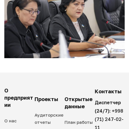
О
Контакты
предприят
Проекты
Открытые
Диспетчер
ии
данные
(24/7):
+998
Аудиторские
(71) 247-02-
О нас
отчеты
План работы
11