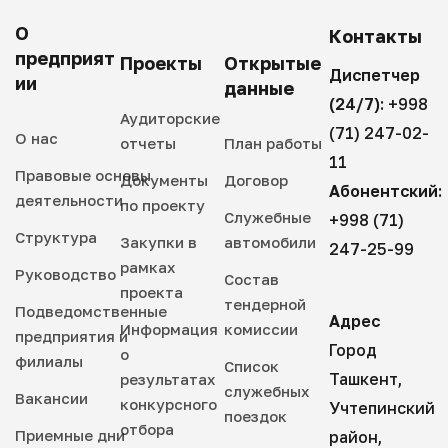
О
Контакты
предприят
Проекты
Открытые
Диспетчер
ии
данные
(24/7):
+998
Аудиторские
(71) 247-02-
О нас
отчеты
План работы
11
Правовые основы
Документы
Договор
Абонентский:
деятельности
по проекту
Служебные
+998 (71)
Структура
Закупки в
автомобили
247-25-99
рамках
Руководство
Состав
проекта
тендерной
Подведомственные
Адрес
Информация
комиссии
предприятия и
Город
о
филиалы
Список
Ташкент,
результатах
служебных
Вакансии
конкурсного
Учтепинский
поездок
отбора
Приемные дни
район,