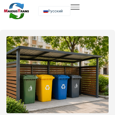
Русский
O‘zbekcha
English