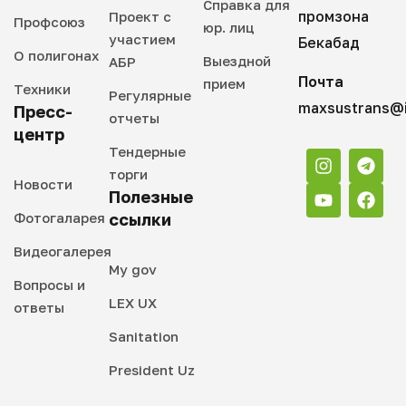
Справка для
промзона
Проект с
Профсоюз
юр. лиц
участием
Бекабад
О полигонах
Выездной
АБР
Почта
прием
Техники
Регулярные
maxsustrans@i
Пресс-
отчеты
центр
Тендерные
торги
Новости
Полезные
Фотогаларея
ссылки
Видеогалерея
My gov
Вопросы и
LEX UX
ответы
Sanitation
President Uz