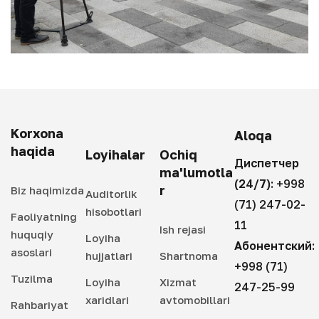
Korxona
Aloqa
haqida
Loyihalar
Ochiq
Диспетчер
ma'lumotla
(24/7):
+998
r
Biz haqimizda
Auditorlik
(71) 247-02-
hisobotlari
Faoliyatning
11
Ish rejasi
huquqiy
Loyiha
Абонентский:
asoslari
hujjatlari
Shartnoma
+998 (71)
Tuzilma
Loyiha
Xizmat
247-25-99
xaridlari
avtomobillari
Rahbariyat