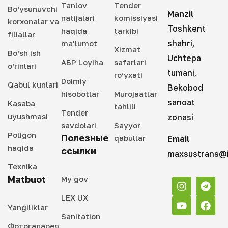
Tanlov
Tender
Bo‘ysunuvchi
Manzil
natijalari
komissiyasi
korxonalar va
Toshkent
haqida
tarkibi
filiallar
shahri,
ma’lumot
Xizmat
Bo‘sh ish
Uchtepa
АБР Loyiha
safarlari
o‘rinlari
tumani,
ro‘yxati
Doimiy
Qabul kunlari
Bekobod
hisobotlar
Murojaatlar
sanoat
Kasaba
tahlili
Tender
uyushmasi
zonasi
savdolari
Sayyor
Poligon
Полезные
qabullar
Email
haqida
ссылки
maxsustrans@i
Texnika
Matbuot
My gov
LEX UX
Yangiliklar
Sanitation
Фотогаларея