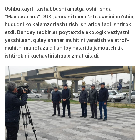
Ushbu xayrli tashabbusni amalga oshirishda
"Maxsustrans" DUK jamoasi ham o‘z hissasini qo‘shib,
hududni ko‘kalamzorlashtirish ishlarida faol ishtirok
etdi. Bunday tadbirlar poytaxtda ekologik vaziyatni
yaxshilash, qulay shahar muhitini yaratish va atrof-
muhitni muhofaza qilish loyihalarida jamoatchilik
ishtirokini kuchaytirishga xizmat qiladi.