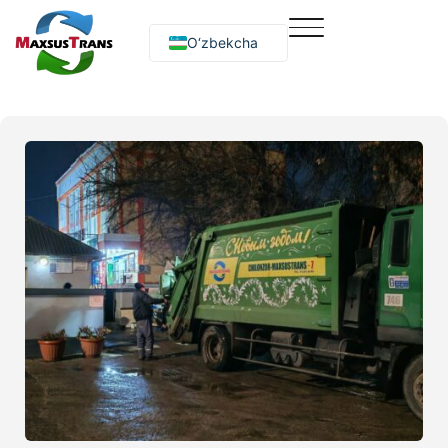
O‘zbekcha
Русский
English