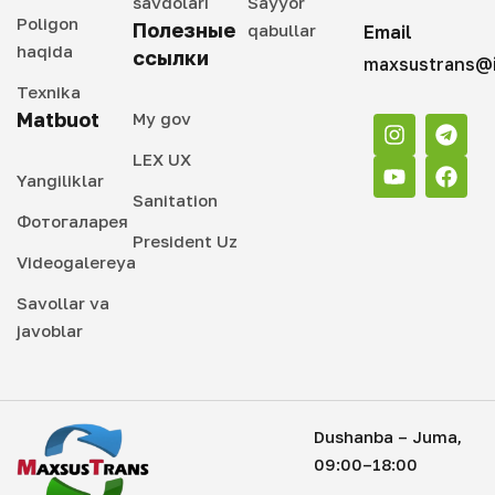
savdolari
Sayyor
Poligon
Полезные
qabullar
Email
haqida
ссылки
maxsustrans@i
Texnika
Matbuot
My gov
LEX UX
Yangiliklar
Sanitation
Фотогаларея
President Uz
Videogalereya
Savollar va
javoblar
Dushanba – Juma,
09:00–18:00