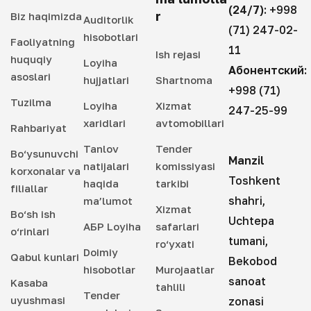
(24/7):
+998
r
Biz haqimizda
Auditorlik
(71) 247-02-
hisobotlari
Faoliyatning
11
Ish rejasi
huquqiy
Loyiha
Абонентский:
asoslari
hujjatlari
Shartnoma
+998 (71)
Tuzilma
Loyiha
Xizmat
247-25-99
xaridlari
avtomobillari
Rahbariyat
Tanlov
Tender
Bo‘ysunuvchi
Manzil
natijalari
komissiyasi
korxonalar va
Toshkent
haqida
tarkibi
filiallar
shahri,
ma’lumot
Xizmat
Bo‘sh ish
Uchtepa
АБР Loyiha
safarlari
o‘rinlari
tumani,
ro‘yxati
Doimiy
Qabul kunlari
Bekobod
hisobotlar
Murojaatlar
sanoat
Kasaba
tahlili
Tender
uyushmasi
zonasi