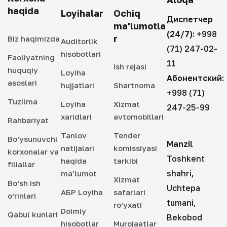
haqida
Loyihalar
Ochiq
Диспетчер
ma'lumotla
(24/7):
+998
r
Biz haqimizda
Auditorlik
(71) 247-02-
hisobotlari
Faoliyatning
11
Ish rejasi
huquqiy
Loyiha
Абонентский:
asoslari
hujjatlari
Shartnoma
+998 (71)
Tuzilma
Loyiha
Xizmat
247-25-99
xaridlari
avtomobillari
Rahbariyat
Tanlov
Tender
Bo‘ysunuvchi
Manzil
natijalari
komissiyasi
korxonalar va
Toshkent
haqida
tarkibi
filiallar
shahri,
ma’lumot
Xizmat
Bo‘sh ish
Uchtepa
АБР Loyiha
safarlari
o‘rinlari
tumani,
ro‘yxati
Doimiy
Qabul kunlari
Bekobod
hisobotlar
Murojaatlar