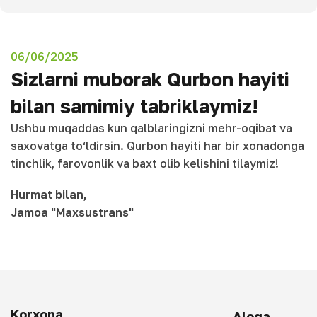
06/06/2025
Sizlarni muborak Qurbon hayiti
bilan samimiy tabriklaymiz!
Ushbu muqaddas kun qalblaringizni mehr-oqibat va
saxovatga to‘ldirsin. Qurbon hayiti har bir xonadonga
tinchlik, farovonlik va baxt olib kelishini tilaymiz!
Hurmat bilan,
Jamoa
"Maxsustrans"
Korxona
Aloqa