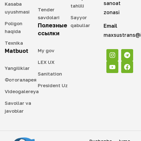
sanoat
Kasaba
tahlili
Tender
uyushmasi
zonasi
savdolari
Sayyor
Poligon
Полезные
qabullar
Email
haqida
ссылки
maxsustrans@i
Texnika
Matbuot
My gov
LEX UX
Yangiliklar
Sanitation
Фотогаларея
President Uz
Videogalereya
Savollar va
javoblar
Dushanba – Juma,