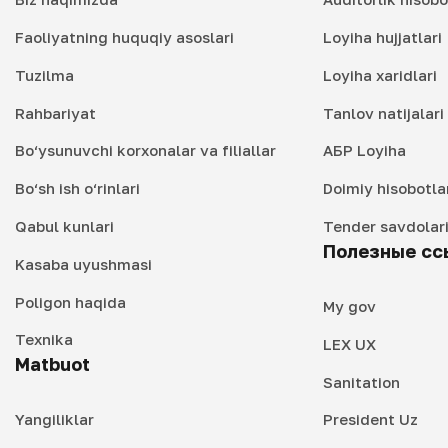
Faoliyatning huquqiy asoslari
Loyiha hujjatlari
Tuzilma
Loyiha xaridlari
Rahbariyat
Tanlov natijalar
Bo‘ysunuvchi korxonalar va filiallar
АБР Loyiha
Bo‘sh ish o‘rinlari
Doimiy hisobotla
Qabul kunlari
Tender savdolar
Полезные сс
Kasaba uyushmasi
Poligon haqida
My gov
Texnika
LEX UX
Matbuot
Sanitation
Yangiliklar
President Uz