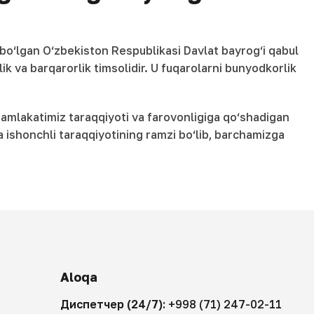
 bo‘lgan O‘zbekiston Respublikasi Davlat bayrog‘i qabul
lik va barqarorlik timsolidir. U fuqarolarni bunyodkorlik
 mamlakatimiz taraqqiyoti va farovonligiga qo‘shadigan
a ishonchli taraqqiyotining ramzi bo‘lib, barchamizga
Aloqa
Диспетчер (24/7):
+998 (71) 247-02-11