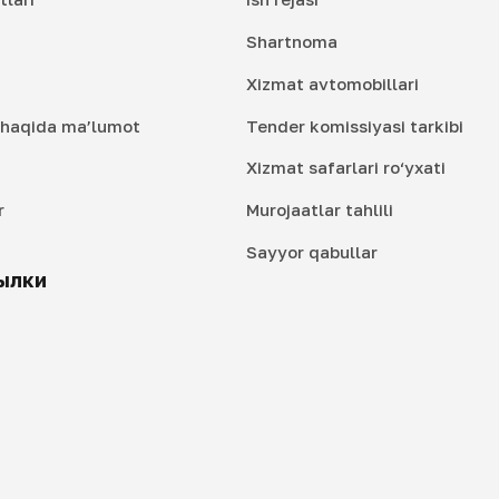
Shartnoma
Xizmat avtomobillari
i haqida ma’lumot
Tender komissiyasi tarkibi
Xizmat safarlari ro‘yxati
r
Murojaatlar tahlili
i
Sayyor qabullar
ылки