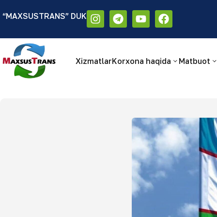
“MAXSUSTRANS” DUK
Аа
Размер шрифта:
Цветовая схем
Аа
Аа
Xizmatlar
Korxona haqida
Matbuot