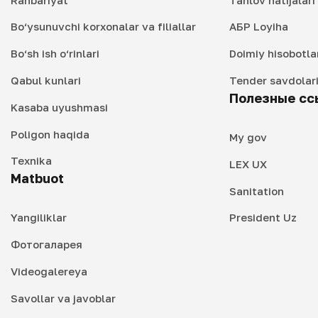
Bo‘ysunuvchi korxonalar va filiallar
АБР Loyiha
Bo‘sh ish o‘rinlari
Doimiy hisobotla
Qabul kunlari
Tender savdolar
Полезные сс
Kasaba uyushmasi
Poligon haqida
My gov
Texnika
LEX UX
Matbuot
Sanitation
Yangiliklar
President Uz
Фотогаларея
Videogalereya
Savollar va javoblar