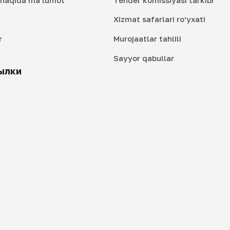
Xizmat safarlari ro‘yxati
r
Murojaatlar tahlili
i
Sayyor qabullar
ылки