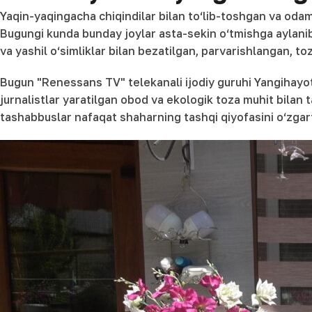
Yaqin-yaqingacha chiqindilar bilan to‘lib-toshgan va odam
Bugungi kunda bunday joylar asta-sekin o‘tmishga aylanib
va yashil o‘simliklar bilan bezatilgan, parvarishlangan, 
Bugun "Renessans TV" telekanali ijodiy guruhi Yangihay
jurnalistlar yaratilgan obod va ekologik toza muhit bilan
tashabbuslar nafaqat shaharning tashqi qiyofasini o‘zgart