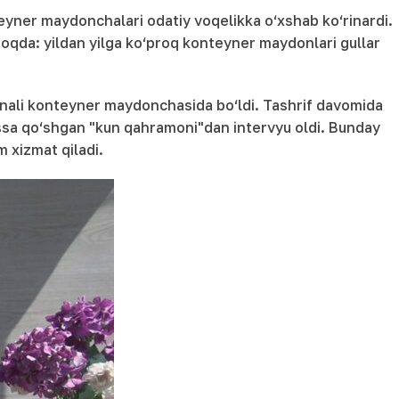
teyner maydonchalari odatiy voqelikka o‘xshab ko‘rinardi.
oqda: yildan yilga ko‘proq konteyner maydonlari gullar
nali konteyner maydonchasida bo‘ldi. Tashrif davomida
hissa qo‘shgan "kun qahramoni"dan intervyu oldi. Bunday
m xizmat qiladi.