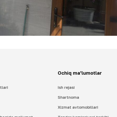
Ochiq ma'lumotlar
tlari
Ish rejasi
Shartnoma
Xizmat avtomobillari
i haqida ma’lumot
Tender komissiyasi tarkibi