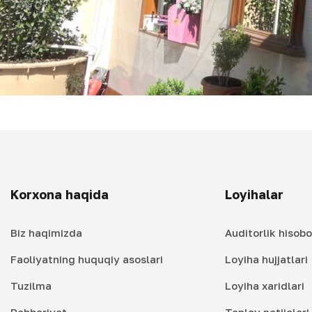
Korxona haqida
Loyihalar
Biz haqimizda
Auditorlik hisobo
Faoliyatning huquqiy asoslari
Loyiha hujjatlari
Tuzilma
Loyiha xaridlari
Rahbariyat
Tanlov natijalar