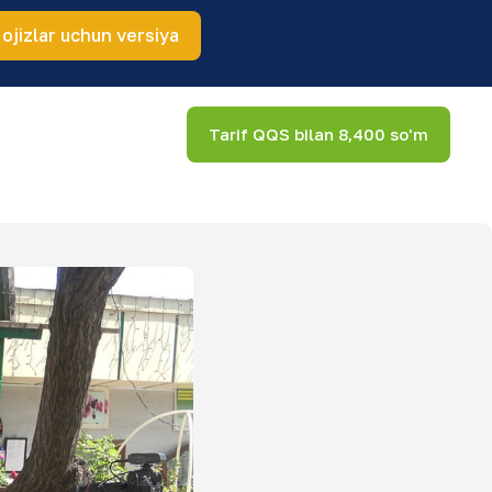
 ojizlar uchun versiya
Tarif QQS bilan 8,400 so'm