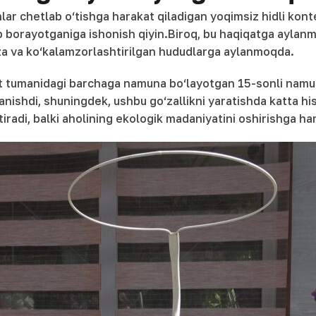
lar chetlab o‘tishga harakat qiladigan yoqimsiz hidli kon
 borayotganiga ishonish qiyin.Biroq, bu haqiqatga aylanm
toza va ko‘kalamzorlashtirilgan hududlarga aylanmoqda.
ot tumanidagi barchaga namuna bo‘layotgan 15-sonli namu
 tanishdi, shuningdek, ushbu go‘zallikni yaratishda katta 
iradi, balki aholining ekologik madaniyatini oshirishga ha