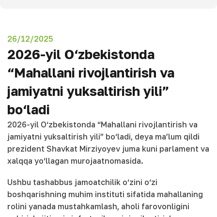
26/12/2025
2026-yil O‘zbekistonda
“Mahallani rivojlantirish va
jamiyatni yuksaltirish yili”
bo‘ladi
2026-yil O‘zbekistonda “Mahallani rivojlantirish va
jamiyatni yuksaltirish yili” bo‘ladi, deya ma’lum qildi
prezident Shavkat Mirziyoyev juma kuni parlament va
xalqqa yo‘llagan murojaatnomasida.
Ushbu tashabbus jamoatchilik o‘zini o‘zi
boshqarishning muhim instituti sifatida mahallaning
rolini yanada mustahkamlash, aholi farovonligini