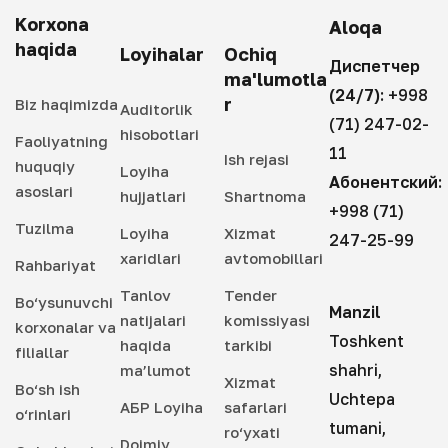
Korxona
Aloqa
haqida
Loyihalar
Ochiq
Диспетчер
ma'lumotla
(24/7):
+998
r
Biz haqimizda
Auditorlik
(71) 247-02-
hisobotlari
Faoliyatning
11
Ish rejasi
huquqiy
Loyiha
Абонентский:
asoslari
hujjatlari
Shartnoma
+998 (71)
Tuzilma
Loyiha
Xizmat
247-25-99
xaridlari
avtomobillari
Rahbariyat
Tanlov
Tender
Bo‘ysunuvchi
Manzil
natijalari
komissiyasi
korxonalar va
Toshkent
haqida
tarkibi
filiallar
shahri,
ma’lumot
Xizmat
Bo‘sh ish
Uchtepa
АБР Loyiha
safarlari
o‘rinlari
tumani,
ro‘yxati
Doimiy