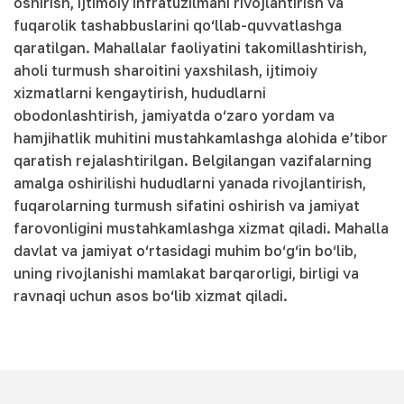
oshirish, ijtimoiy infratuzilmani rivojlantirish va
fuqarolik tashabbuslarini qo‘llab-quvvatlashga
qaratilgan. Mahallalar faoliyatini takomillashtirish,
aholi turmush sharoitini yaxshilash, ijtimoiy
xizmatlarni kengaytirish, hududlarni
obodonlashtirish, jamiyatda o‘zaro yordam va
hamjihatlik muhitini mustahkamlashga alohida e’tibor
qaratish rejalashtirilgan. Belgilangan vazifalarning
amalga oshirilishi hududlarni yanada rivojlantirish,
fuqarolarning turmush sifatini oshirish va jamiyat
farovonligini mustahkamlashga xizmat qiladi. Mahalla
davlat va jamiyat o‘rtasidagi muhim bo‘g‘in bo‘lib,
uning rivojlanishi mamlakat barqarorligi, birligi va
ravnaqi uchun asos bo‘lib xizmat qiladi.