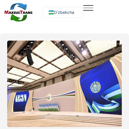
O‘zbekcha
Русский
English