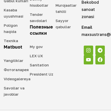
Qabul kunlari
Bekobod
hisobotlar
Murojaatlar
sanoat
Kasaba
tahlili
Tender
uyushmasi
zonasi
savdolari
Sayyor
Poligon
Полезные
qabullar
Email
haqida
ссылки
maxsustrans@i
Texnika
Matbuot
My gov
LEX UX
Yangiliklar
Sanitation
Фотогаларея
President Uz
Videogalereya
Savollar va
javoblar