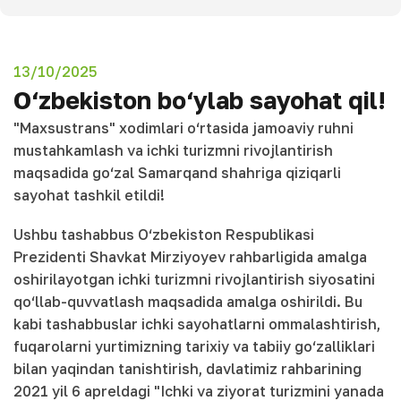
13/10/2025
O‘zbekiston bo‘ylab sayohat qil!
"Maxsustrans" xodimlari o‘rtasida jamoaviy ruhni
mustahkamlash va ichki turizmni rivojlantirish
maqsadida go‘zal Samarqand shahriga qiziqarli
sayohat tashkil etildi!
Ushbu tashabbus O‘zbekiston Respublikasi
Prezidenti Shavkat Mirziyoyev rahbarligida amalga
oshirilayotgan ichki turizmni rivojlantirish siyosatini
qo‘llab-quvvatlash maqsadida amalga oshirildi. Bu
kabi tashabbuslar ichki sayohatlarni ommalashtirish,
fuqarolarni yurtimizning tarixiy va tabiiy go‘zalliklari
bilan yaqindan tanishtirish, davlatimiz rahbarining
2021 yil 6 apreldagi "Ichki va ziyorat turizmini yanada