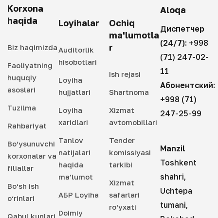
Korxona
Aloqa
haqida
Loyihalar
Ochiq
Диспетчер
ma'lumotla
(24/7):
+998
r
Biz haqimizda
Auditorlik
(71) 247-02-
hisobotlari
Faoliyatning
11
Ish rejasi
huquqiy
Loyiha
Абонентский:
asoslari
hujjatlari
Shartnoma
+998 (71)
Tuzilma
Loyiha
Xizmat
247-25-99
xaridlari
avtomobillari
Rahbariyat
Tanlov
Tender
Bo‘ysunuvchi
Manzil
natijalari
komissiyasi
korxonalar va
Toshkent
haqida
tarkibi
filiallar
shahri,
ma’lumot
Xizmat
Bo‘sh ish
Uchtepa
АБР Loyiha
safarlari
o‘rinlari
tumani,
ro‘yxati
Doimiy
Qabul kunlari