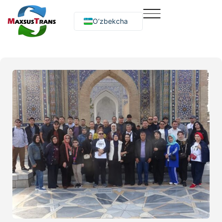
O‘zbekcha
Русский
English