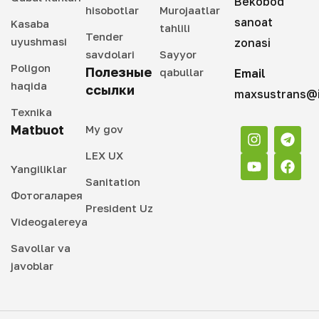
Bekobod
hisobotlar
Murojaatlar
sanoat
Kasaba
tahlili
Tender
uyushmasi
zonasi
savdolari
Sayyor
Poligon
Полезные
qabullar
Email
haqida
ссылки
maxsustrans@i
Texnika
Matbuot
My gov
LEX UX
Yangiliklar
Sanitation
Фотогаларея
President Uz
Videogalereya
Savollar va
javoblar