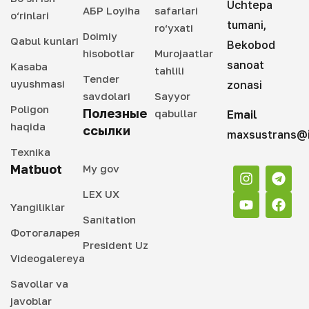
Uchtepa
АБР Loyiha
safarlari
o‘rinlari
tumani,
ro‘yxati
Doimiy
Qabul kunlari
Bekobod
hisobotlar
Murojaatlar
sanoat
Kasaba
tahlili
Tender
uyushmasi
zonasi
savdolari
Sayyor
Poligon
Полезные
qabullar
Email
haqida
ссылки
maxsustrans@i
Texnika
Matbuot
My gov
LEX UX
Yangiliklar
Sanitation
Фотогаларея
President Uz
Videogalereya
Savollar va
javoblar