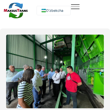
O‘zbekcha
Русский
English