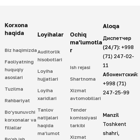
Korxona
Aloqa
haqida
Loyihalar
Ochiq
Диспетчер
ma'lumotla
(24/7):
+998
r
Biz haqimizda
Auditorlik
(71) 247-02-
hisobotlari
Faoliyatning
11
Ish rejasi
huquqiy
Loyiha
Абонентский:
asoslari
hujjatlari
Shartnoma
+998 (71)
Tuzilma
Loyiha
Xizmat
247-25-99
xaridlari
avtomobillari
Rahbariyat
Tanlov
Tender
Bo‘ysunuvchi
Manzil
natijalari
komissiyasi
korxonalar va
Toshkent
haqida
tarkibi
filiallar
shahri,
ma’lumot
Xizmat
Bo‘sh ish