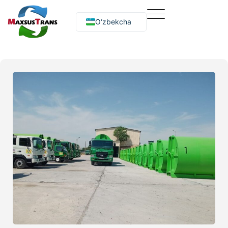
O‘zbekcha
Русский
English