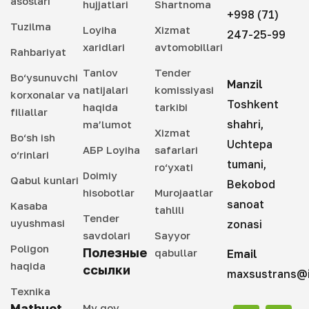
asoslari
hujjatlari
Shartnoma
+998 (71)
Tuzilma
Loyiha
Xizmat
247-25-99
xaridlari
avtomobillari
Rahbariyat
Tanlov
Tender
Bo‘ysunuvchi
Manzil
natijalari
komissiyasi
korxonalar va
Toshkent
haqida
tarkibi
filiallar
shahri,
ma’lumot
Xizmat
Bo‘sh ish
Uchtepa
АБР Loyiha
safarlari
o‘rinlari
tumani,
ro‘yxati
Doimiy
Qabul kunlari
Bekobod
hisobotlar
Murojaatlar
sanoat
Kasaba
tahlili
Tender
uyushmasi
zonasi
savdolari
Sayyor
Poligon
Полезные
qabullar
Email
haqida
ссылки
maxsustrans@i
Texnika
Matbuot
My gov