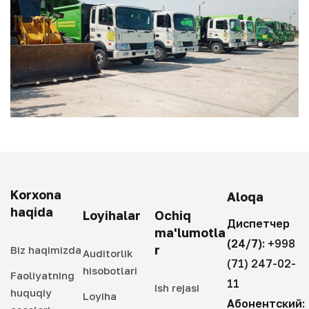
Korxona
Aloqa
haqida
Loyihalar
Ochiq
Диспетчер
ma'lumotla
(24/7):
+998
r
Biz haqimizda
Auditorlik
(71) 247-02-
hisobotlari
Faoliyatning
11
Ish rejasi
huquqiy
Loyiha
Абонентский: