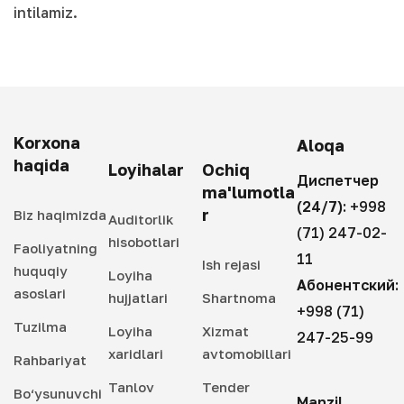
intilamiz.
Korxona
Aloqa
haqida
Loyihalar
Ochiq
Диспетчер
ma'lumotla
(24/7):
+998
r
Biz haqimizda
Auditorlik
(71) 247-02-
hisobotlari
Faoliyatning
11
Ish rejasi
huquqiy
Loyiha
Абонентский:
asoslari
hujjatlari
Shartnoma
+998 (71)
Tuzilma
Loyiha
Xizmat
247-25-99
xaridlari
avtomobillari
Rahbariyat
Tanlov
Tender
Bo‘ysunuvchi
Manzil