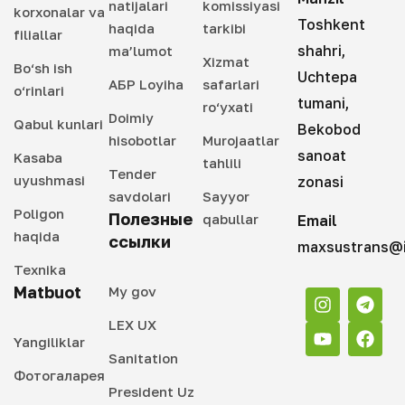
natijalari
komissiyasi
korxonalar va
Toshkent
haqida
tarkibi
filiallar
shahri,
ma’lumot
Xizmat
Bo‘sh ish
Uchtepa
АБР Loyiha
safarlari
o‘rinlari
tumani,
ro‘yxati
Doimiy
Qabul kunlari
Bekobod
hisobotlar
Murojaatlar
sanoat
Kasaba
tahlili
Tender
uyushmasi
zonasi
savdolari
Sayyor
Poligon
Полезные
qabullar
Email
haqida
ссылки
maxsustrans@i
Texnika
Matbuot
My gov
LEX UX
Yangiliklar
Sanitation
Фотогаларея
President Uz