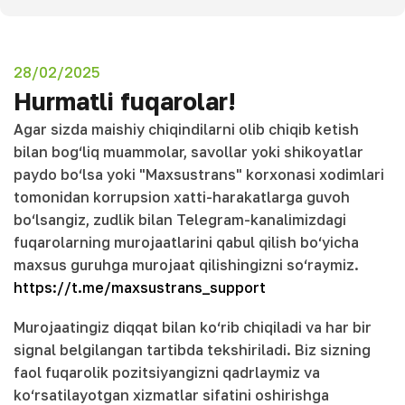
28/02/2025
Hurmatli fuqarolar!
Agar sizda maishiy chiqindilarni olib chiqib ketish
bilan bog‘liq muammolar, savollar yoki shikoyatlar
paydo bo‘lsa yoki "Maxsustrans" korxonasi xodimlari
tomonidan korrupsion xatti-harakatlarga guvoh
bo‘lsangiz, zudlik bilan Telegram-kanalimizdagi
fuqarolarning murojaatlarini qabul qilish bo‘yicha
maxsus guruhga murojaat qilishingizni so‘raymiz.
https://t.me/maxsustrans_support
Murojaatingiz diqqat bilan ko‘rib chiqiladi va har bir
signal belgilangan tartibda tekshiriladi. Biz sizning
faol fuqarolik pozitsiyangizni qadrlaymiz va
ko‘rsatilayotgan xizmatlar sifatini oshirishga