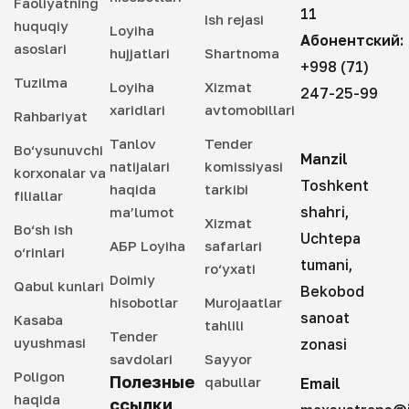
Faoliyatning
11
Ish rejasi
huquqiy
Loyiha
Абонентский:
asoslari
hujjatlari
Shartnoma
+998 (71)
Tuzilma
Loyiha
Xizmat
247-25-99
xaridlari
avtomobillari
Rahbariyat
Tanlov
Tender
Bo‘ysunuvchi
Manzil
natijalari
komissiyasi
korxonalar va
Toshkent
haqida
tarkibi
filiallar
shahri,
ma’lumot
Xizmat
Bo‘sh ish
Uchtepa
АБР Loyiha
safarlari
o‘rinlari
tumani,
ro‘yxati
Doimiy
Qabul kunlari
Bekobod
hisobotlar
Murojaatlar
sanoat
Kasaba
tahlili
Tender
uyushmasi
zonasi
savdolari
Sayyor
Poligon
Полезные
qabullar
Email
haqida
ссылки