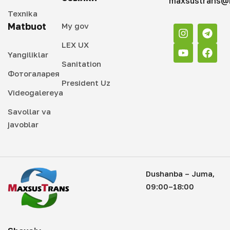
maxsustrans@i
Texnika
Matbuot
My gov
LEX UX
Yangiliklar
Sanitation
Фотогаларея
President Uz
Videogalereya
Savollar va
javoblar
Dushanba – Juma,
09:00–18:00