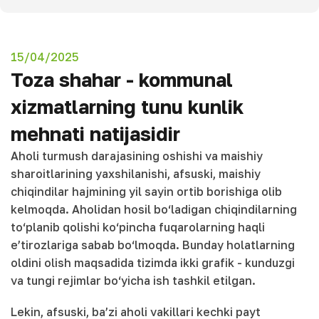
15/04/2025
Toza shahar - kommunal
xizmatlarning tunu kunlik
mehnati natijasidir
Aholi turmush darajasining oshishi va maishiy
sharoitlarining yaxshilanishi, afsuski, maishiy
chiqindilar hajmining yil sayin ortib borishiga olib
kelmoqda. Aholidan hosil bo‘ladigan chiqindilarning
to‘planib qolishi ko‘pincha fuqarolarning haqli
e’tirozlariga sabab bo‘lmoqda. Bunday holatlarning
oldini olish maqsadida tizimda ikki grafik - kunduzgi
va tungi rejimlar bo‘yicha ish tashkil etilgan.
Lekin, afsuski, ba’zi aholi vakillari kechki payt