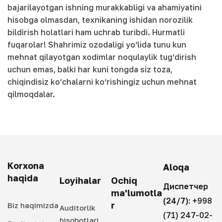
bajarilayotgan ishning murakkabligi va ahamiyatini
hisobga olmasdan, texnikaning ishidan norozilik
bildirish holatlari ham uchrab turibdi. Hurmatli
fuqarolar! Shahrimiz ozodaligi yo‘lida tunu kun
mehnat qilayotgan xodimlar noqulaylik tug‘dirish
uchun emas, balki har kuni tongda siz toza,
chiqindisiz ko‘chalarni ko‘rishingiz uchun mehnat
qilmoqdalar.
Korxona
Aloqa
haqida
Loyihalar
Ochiq
Диспетчер
ma'lumotla
(24/7):
+998
r
Biz haqimizda
Auditorlik
(71) 247-02-
hisobotlari