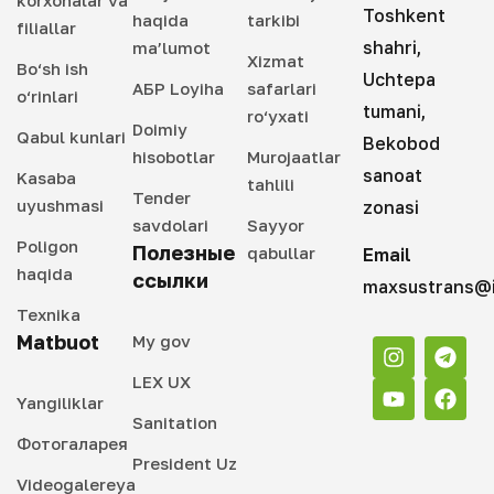
korxonalar va
Toshkent
haqida
tarkibi
filiallar
shahri,
ma’lumot
Xizmat
Bo‘sh ish
Uchtepa
АБР Loyiha
safarlari
o‘rinlari
tumani,
ro‘yxati
Doimiy
Qabul kunlari
Bekobod
hisobotlar
Murojaatlar
sanoat
Kasaba
tahlili
Tender
uyushmasi
zonasi
savdolari
Sayyor
Poligon
Полезные
qabullar
Email
haqida
ссылки
maxsustrans@i
Texnika
Matbuot
My gov
LEX UX
Yangiliklar
Sanitation
Фотогаларея
President Uz
Videogalereya