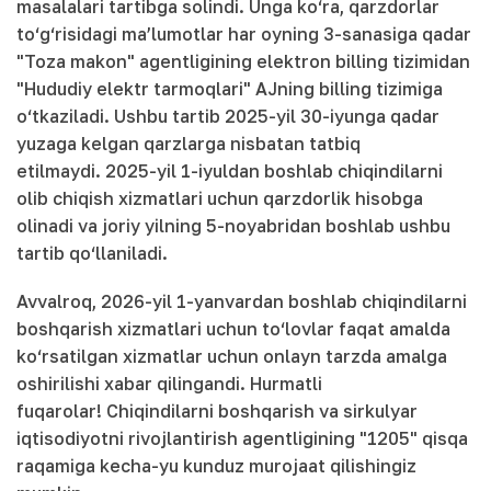
masalalari tartibga solindi. Unga ko‘ra, qarzdorlar
to‘g‘risidagi ma’lumotlar har oyning 3-sanasiga qadar
"Toza makon" agentligining elektron billing tizimidan
"Hududiy elektr tarmoqlari" AJning billing tizimiga
o‘tkaziladi. Ushbu tartib 2025-yil 30-iyunga qadar
yuzaga kelgan qarzlarga nisbatan tatbiq
etilmaydi. 2025-yil 1-iyuldan boshlab chiqindilarni
olib chiqish xizmatlari uchun qarzdorlik hisobga
olinadi va joriy yilning 5-noyabridan boshlab ushbu
tartib qo‘llaniladi.
Avvalroq, 2026-yil 1-yanvardan boshlab chiqindilarni
boshqarish xizmatlari uchun to‘lovlar faqat amalda
ko‘rsatilgan xizmatlar uchun onlayn tarzda amalga
oshirilishi xabar qilingandi. Hurmatli
fuqarolar! Chiqindilarni boshqarish va sirkulyar
iqtisodiyotni rivojlantirish agentligining "1205" qisqa
raqamiga kecha-yu kunduz murojaat qilishingiz