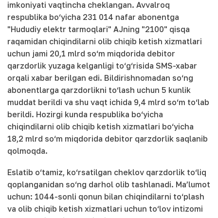
imkoniyati vaqtincha cheklangan. Avvalroq
respublika bo‘yicha 231 014 nafar abonentga
"Hududiy elektr tarmoqlari" AJning "2100" qisqa
raqamidan chiqindilarni olib chiqib ketish xizmatlari
uchun jami 20,1 mlrd so‘m miqdorida debitor
qarzdorlik yuzaga kelganligi to‘g‘risida SMS-xabar
orqali xabar berilgan edi. Bildirishnomadan so‘ng
abonentlarga qarzdorlikni to‘lash uchun 5 kunlik
muddat berildi va shu vaqt ichida 9,4 mlrd so‘m to‘lab
berildi. Hozirgi kunda respublika bo‘yicha
chiqindilarni olib chiqib ketish xizmatlari bo‘yicha
18,2 mlrd so‘m miqdorida debitor qarzdorlik saqlanib
qolmoqda.
Eslatib o‘tamiz, ko‘rsatilgan cheklov qarzdorlik to‘liq
qoplanganidan so‘ng darhol olib tashlanadi. Ma’lumot
uchun: 1044-sonli qonun bilan chiqindilarni to‘plash
va olib chiqib ketish xizmatlari uchun to‘lov intizomi