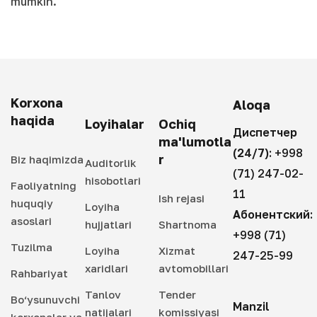
mumkin.
Korxona
Aloqa
haqida
Loyihalar
Ochiq
Диспетчер
ma'lumotla
(24/7):
+998
r
Biz haqimizda
Auditorlik
(71) 247-02-
hisobotlari
Faoliyatning
11
Ish rejasi
huquqiy
Loyiha
Абонентский:
asoslari
hujjatlari
Shartnoma
+998 (71)
Tuzilma
Loyiha
Xizmat
247-25-99
xaridlari
avtomobillari
Rahbariyat
Tanlov
Tender
Bo‘ysunuvchi
Manzil
natijalari
komissiyasi