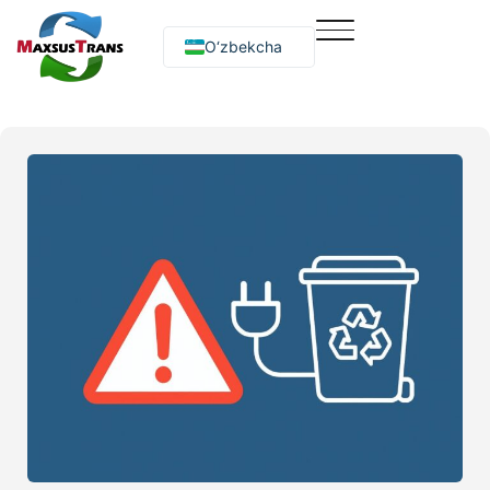
O‘zbekcha
Русский
English