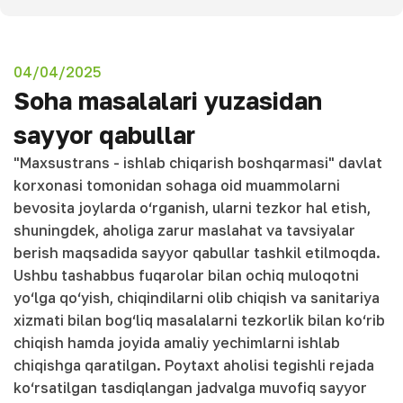
04/04/2025
Soha masalalari yuzasidan
sayyor qabullar
"Maxsustrans - ishlab chiqarish boshqarmasi" davlat
korxonasi tomonidan sohaga oid muammolarni
bevosita joylarda o‘rganish, ularni tezkor hal etish,
shuningdek, aholiga zarur maslahat va tavsiyalar
berish maqsadida sayyor qabullar tashkil etilmoqda.
Ushbu tashabbus fuqarolar bilan ochiq muloqotni
yo‘lga qo‘yish, chiqindilarni olib chiqish va sanitariya
xizmati bilan bog‘liq masalalarni tezkorlik bilan ko‘rib
chiqish hamda joyida amaliy yechimlarni ishlab
chiqishga qaratilgan. Poytaxt aholisi tegishli rejada
ko‘rsatilgan tasdiqlangan jadvalga muvofiq sayyor