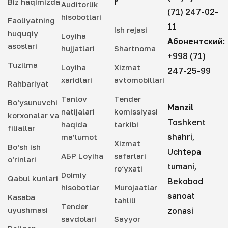
r
Biz haqimizda
Auditorlik
(71) 247-02-
hisobotlari
Faoliyatning
11
Ish rejasi
huquqiy
Loyiha
Абонентский:
asoslari
hujjatlari
Shartnoma
+998 (71)
Tuzilma
Loyiha
Xizmat
247-25-99
xaridlari
avtomobillari
Rahbariyat
Tanlov
Tender
Bo‘ysunuvchi
Manzil
natijalari
komissiyasi
korxonalar va
Toshkent
haqida
tarkibi
filiallar
shahri,
ma’lumot
Xizmat
Bo‘sh ish
Uchtepa
АБР Loyiha
safarlari
o‘rinlari
tumani,
ro‘yxati
Doimiy
Qabul kunlari
Bekobod
hisobotlar
Murojaatlar
sanoat
Kasaba
tahlili
Tender
uyushmasi
zonasi
savdolari
Sayyor