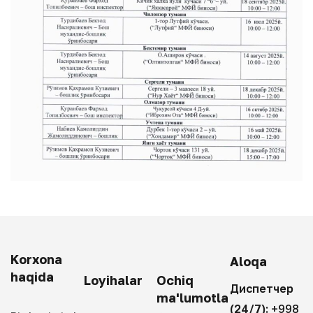
Korxona
Aloqa
haqida
Loyihalar
Ochiq
Диспетчер
ma'lumotla
(24/7):
+998