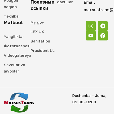
Poligon
Полезные
qabullar
Email
haqida
ссылки
maxsustrans@i
Texnika
Matbuot
My gov
LEX UX
Yangiliklar
Sanitation
Фотогаларея
President Uz
Videogalereya
Savollar va
javoblar
Dushanba – Juma,
09:00–18:00