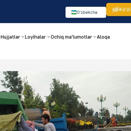
Ko‘zi
а:
Изображения:
Аа
Аа
Аа
👁
🚫
O‘zbekcha
Русский
English
Hujjatlar
Loyihalar
Ochiq ma'lumotlar
Aloqa