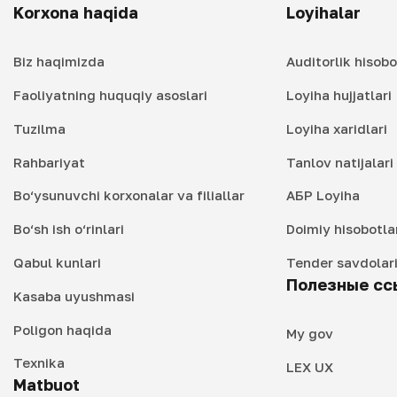
Korxona haqida
Loyihalar
Biz haqimizda
Auditorlik hisobo
Faoliyatning huquqiy asoslari
Loyiha hujjatlari
Tuzilma
Loyiha xaridlari
Rahbariyat
Tanlov natijalar
Bo‘ysunuvchi korxonalar va filiallar
АБР Loyiha
Bo‘sh ish o‘rinlari
Doimiy hisobotla
Qabul kunlari
Tender savdolar
Полезные сс
Kasaba uyushmasi
Poligon haqida
My gov
Texnika
LEX UX
Matbuot