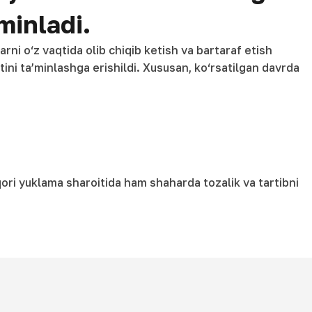
minladi.
rni o‘z vaqtida olib chiqib ketish va bartaraf etish
tini ta’minlashga erishildi. Xususan, ko‘rsatilgan davrda
yuqori yuklama sharoitida ham shaharda tozalik va tartibni