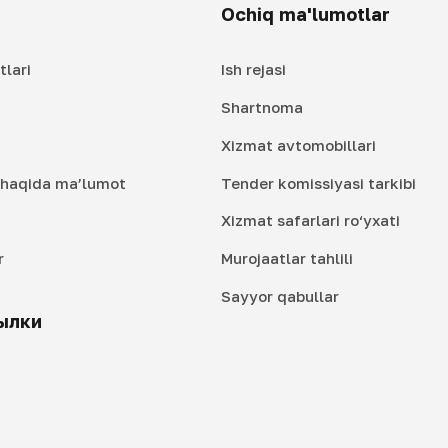
Ochiq ma'lumotlar
tlari
Ish rejasi
Shartnoma
Xizmat avtomobillari
i haqida ma’lumot
Tender komissiyasi tarkibi
Xizmat safarlari ro‘yxati
r
Murojaatlar tahlili
i
Sayyor qabullar
ылки