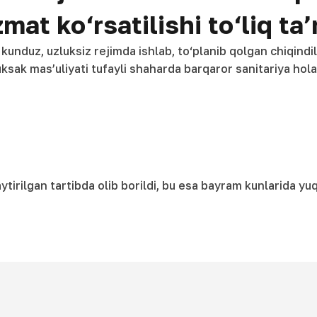
at ko‘rsatilishi to‘liq ta’
unduz, uzluksiz rejimda ishlab, to‘planib qolgan chiqindila
uksak mas’uliyati tufayli shaharda barqaror sanitariya hola
chaytirilgan tartibda olib borildi, bu esa bayram kunlarida 