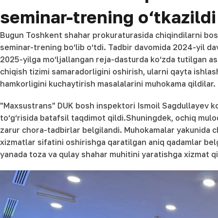
seminar-trening o‘tkazildi
Bugun Toshkent shahar prokuraturasida chiqindilarni bosh
seminar-trening bo‘lib o‘tdi. Tadbir davomida 2024-yil da
2025-yilga mo‘ljallangan reja-dasturda ko‘zda tutilgan asosi
chiqish tizimi samaradorligini oshirish, ularni qayta ishla
hamkorligini kuchaytirish masalalarini muhokama qildilar.
"Maxsustrans" DUK bosh inspektori Ismoil Sagdullayev korx
to‘g‘risida batafsil taqdimot qildi.Shuningdek, ochiq mul
zarur chora-tadbirlar belgilandi. Muhokamalar yakunida chi
xizmatlar sifatini oshirishga qaratilgan aniq qadamlar be
yanada toza va qulay shahar muhitini yaratishga xizmat qi