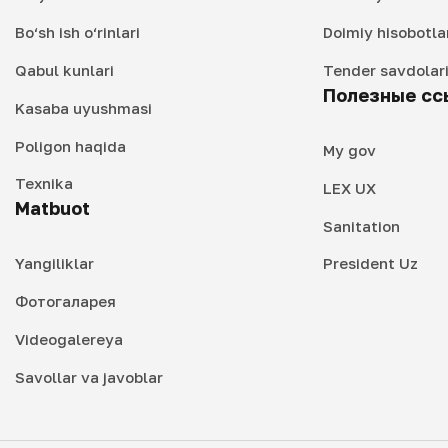
Bo‘sh ish o‘rinlari
Doimiy hisobotla
Qabul kunlari
Tender savdolar
Полезные сс
Kasaba uyushmasi
Poligon haqida
My gov
Texnika
LEX UX
Matbuot
Sanitation
Yangiliklar
President Uz
Фотогаларея
Videogalereya
Savollar va javoblar