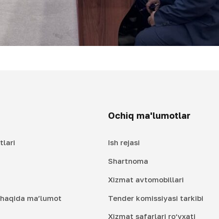
Ochiq ma'lumotlar
tlari
Ish rejasi
Shartnoma
Xizmat avtomobillari
i haqida ma’lumot
Tender komissiyasi tarkibi
Xizmat safarlari ro‘yxati