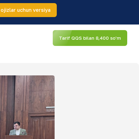
 ojizlar uchun versiya
Tarif QQS bilan 8,400 so'm