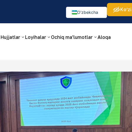
Ko‘zi
а:
Изображения:
Аа
Аа
Аа
👁
🚫
O‘zbekcha
Русский
English
Hujjatlar
Loyihalar
Ochiq ma'lumotlar
Aloqa