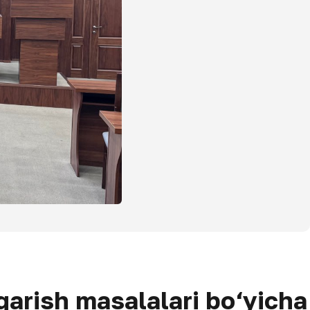
qarish masalalari bo‘yicha