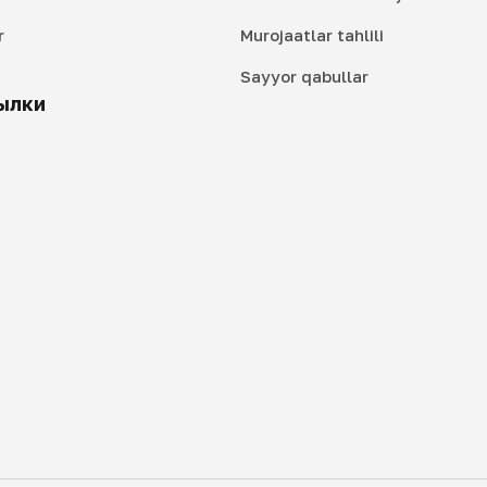
r
Murojaatlar tahlili
i
Sayyor qabullar
ылки