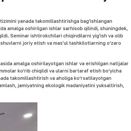
tizimini yanada takomillashtirishga bag‘ishlangan
a amalga oshirilgan ishlar sarhisob qilindi, shuningdek,
di. Seminar ishtirokchilari chiqindilarni yig‘ish va olib
shuvlarni joriy etish va mas’ul tashkilotlarning o‘zaro
sida amalga oshirilayotgan ishlar va erishilgan natijalar
lar ko‘rib chiqildi va ularni bartaraf etish bo‘yicha
nada takomillashtirish va aholiga ko‘rsatilayotgan
amlash, jamiyatning ekologik madaniyatini yuksaltirish,