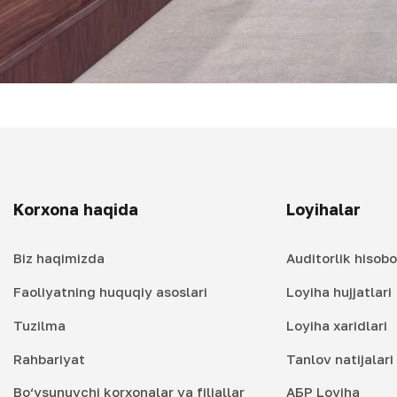
Korxona haqida
Loyihalar
Biz haqimizda
Auditorlik hisobo
Faoliyatning huquqiy asoslari
Loyiha hujjatlari
Tuzilma
Loyiha xaridlari
Rahbariyat
Tanlov natijalar
Bo‘ysunuvchi korxonalar va filiallar
АБР Loyiha