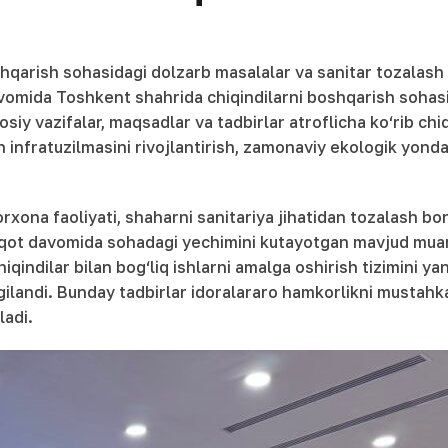
qarish sohasidagi dolzarb masalalar va sanitar tozalash 
vomida Toshkent shahrida chiqindilarni boshqarish sohasid
y vazifalar, maqsadlar va tadbirlar atroflicha ko‘rib chiqil
sh infratuzilmasini rivojlantirish, zamonaviy ekologik yonda
ona faoliyati, shaharni sanitariya jihatidan tozalash bora
oqot davomida sohadagi yechimini kutayotgan mavjud muammo
qindilar bilan bog‘liq ishlarni amalga oshirish tizimini ya
lgilandi. Bunday tadbirlar idoralararo hamkorlikni mustahk
ladi.