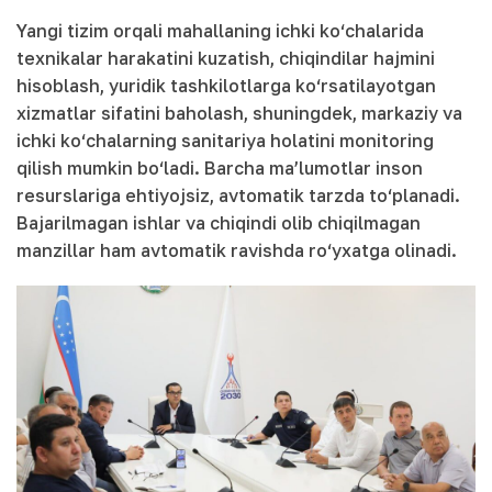
Yangi tizim orqali mahallaning ichki ko‘chalarida
texnikalar harakatini kuzatish, chiqindilar hajmini
hisoblash, yuridik tashkilotlarga ko‘rsatilayotgan
xizmatlar sifatini baholash, shuningdek, markaziy va
ichki ko‘chalarning sanitariya holatini monitoring
qilish mumkin bo‘ladi. Barcha ma’lumotlar inson
resurslariga ehtiyojsiz, avtomatik tarzda to‘planadi.
Bajarilmagan ishlar va chiqindi olib chiqilmagan
manzillar ham avtomatik ravishda ro‘yxatga olinadi.