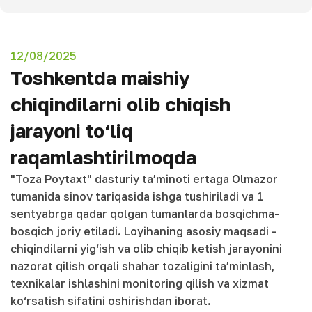
12/08/2025
Toshkentda maishiy
chiqindilarni olib chiqish
jarayoni to‘liq
raqamlashtirilmoqda
"Toza Poytaxt" dasturiy ta’minoti ertaga Olmazor
tumanida sinov tariqasida ishga tushiriladi va 1
sentyabrga qadar qolgan tumanlarda bosqichma-
bosqich joriy etiladi. Loyihaning asosiy maqsadi -
chiqindilarni yig‘ish va olib chiqib ketish jarayonini
nazorat qilish orqali shahar tozaligini ta’minlash,
texnikalar ishlashini monitoring qilish va xizmat
ko‘rsatish sifatini oshirishdan iborat.