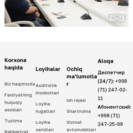
Korxona
Aloqa
haqida
Loyihalar
Ochiq
Диспетчер
ma'lumotla
(24/7):
+998
r
Biz haqimizda
Auditorlik
(71) 247-02-
hisobotlari
Faoliyatning
11
Ish rejasi
huquqiy
Loyiha
Абонентский:
asoslari
hujjatlari
Shartnoma
+998 (71)
Tuzilma
Loyiha
Xizmat
247-25-99
xaridlari
avtomobillari
Rahbariyat