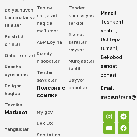
Tanlov
Tender
Bo‘ysunuvchi
Manzil
natijalari
komissiyasi
korxonalar va
Toshkent
haqida
tarkibi
filiallar
shahri,
ma’lumot
Xizmat
Bo‘sh ish
Uchtepa
АБР Loyiha
safarlari
o‘rinlari
tumani,
ro‘yxati
Doimiy
Qabul kunlari
Bekobod
hisobotlar
Murojaatlar
sanoat
Kasaba
tahlili
Tender
uyushmasi
zonasi
savdolari
Sayyor
Poligon
Полезные
qabullar
Email
haqida
ссылки
maxsustrans@i
Texnika
Matbuot
My gov
LEX UX
Yangiliklar
Sanitation